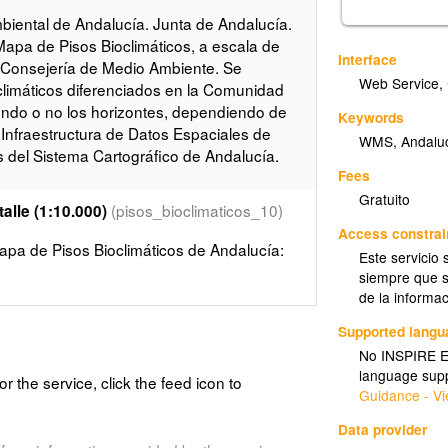
iental de Andalucía. Junta de Andalucía.
apa de Pisos Bioclimáticos, a escala de
Interface
la Consejería de Medio Ambiente. Se
Web Service
,
oclimáticos diferenciados en la Comunidad
endo o no los horizontes, dependiendo de
Keywords
a Infraestructura de Datos Espaciales de
WMS
,
Andalu
es del Sistema Cartográfico de Andalucía.
Fees
Gratuito
(pisos_bioclimaticos_10)
alle (1:10.000)
Access constrai
apa de Pisos Bioclimáticos de Andalucía:
Este servicio 
siempre que s
de la informa
Supported lang
No INSPIRE Ex
language supp
or the service, click the feed icon to
Guidance - Vi
Data provider