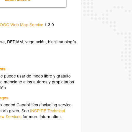
OGC Web Map Service
1.3.0
cía
,
REDIAM
,
vegetación
,
bioclimatología
nts
se puede usar de modo libre y gratuito
e mencione a los autores y propietarios
ción
uages
tended Capabilities (including service
ort) given. See
INSPIRE Technical
ew Services
for more information.