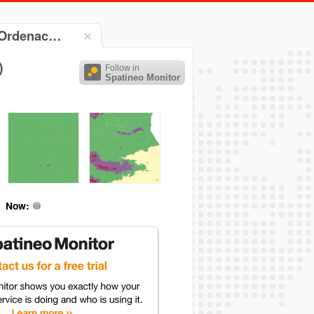
y Ordenac…
)
Follow in
Spatineo Monitor
Now: