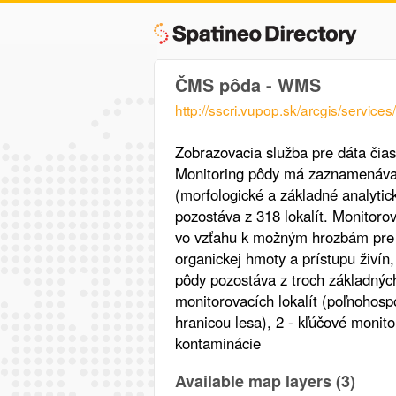
ČMS pôda - WMS
http://sscri.vupop.sk/arcgis/ser
Zobrazovacia služba pre dáta čia
Monitoring pôdy má zaznamenávať
(morfologické a základné analytick
pozostáva z 318 lokalít. Monitorov
vo vzťahu k možným hrozbám pre 
organickej hmoty a prístupu živín,
pôdy pozostáva z troch základnýc
monitorovacích lokalít (poľnohos
hranicou lesa), 2 - kľúčové monito
kontaminácie
Available map layers (3)