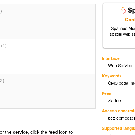
)
(1)
Interface
Web Service
,
Keywords
(2)
ČMS pôda
,
mo
Fees
žiadne
Access constrai
bez obmedze
Supported lang
or the service, click the feed icon to