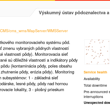
Výskumný ústav pôdoznalectva 
vices/CMS/cms_wms/MapServer/WMSServer
stkového monitorovacieho systému pôd.
 zmenu vybraných pôdnych vlastností
é vlastnosti pôdy). Monitorovacia sieť
ané sú dôležité vlastnosti a indikátory pôdy
pôdu (kontaminácia pôdy, poles obsahu
 zhutnenie pôdy, erózia pôdy). Monitoring
Service health
h subsystémov: 1 - základná sieť
Availability
podárske, lesné pôdy, pôdy nad hornou
Total downtime
rovacie lokality, 3 - plošný prieskum
Pre-announced s
interruptions
Unexpected do