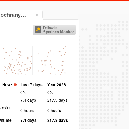
a ochrany…
Follow in
Spatineo Monitor
Now:
Last 7 days
Year 2026
0%
0%
7.4 days
217.9 days
ervice
0 hours
0 hours
wntime
7.4 days
217.9 days