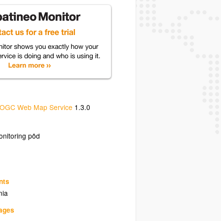
OGC Web Map Service
1.3.0
nitoring pôd
nts
nia
uages