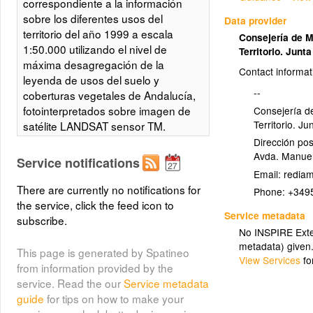
correspondiente a la información
sobre los diferentes usos del
Data provider
territorio del año 1999 a escala
Consejería de 
1:50.000 utilizando el nivel de
Territorio. Junt
máxima desagregación de la
Contact informat
leyenda de usos del suelo y
--
coberturas vegetales de Andalucía,
fotointerpretados sobre imagen de
Consejería d
Territorio. J
satélite LANDSAT sensor TM.
Presenta una escala de
Dirección pos
Avda. Manuel
visualización comprendida entre
Service notifications
1:200.000 y 1:5.000. Integrado en
Email:
la Infraestructura de Datos
There are currently no notifications for
Phone:
+349
Espaciales de Andalucía, siguiendo
the service, click the feed icon to
Service metadata
las directrices del Sistema
subscribe.
No INSPIRE Exten
Cartográfico de Andalucía.
metadata) given
This page is generated by Spatineo
View Services
fo
from information provided by the
Usos del suelo del territorio
service. Read the our
Service metadata
andaluz en 1999 representados
guide
for tips on how to make your
utilizando el nivel de máxima