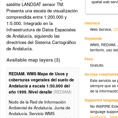
satélite LANDSAT sensor TM.
Presenta una escala de visualización
comprendida entre 1:200.000 y
1:5.000. Integrado en la
Interface
Infraestructura de Datos Espaciales
Web Service
,
OG
de Andalucía, siguiendo las
Keywords
directrices del Sistema Cartográfico
WMS
,
REDIAM
,
de Andalucía.
territorio
,
uso de
Fees
Available map layers (3)
Gratuito
REDIAM. WMS Mapa de Usos y
Access constraint
coberturas vegetales del suelo de
Este servicio se
siempre que se m
Andalucía a escala 1:50.000 del
de la informació
(REDIAM)
año 1999. Nivel detalle
Supported languag
Nodo de la Red de Información
No INSPIRE Exten
Ambiental de Andalucía. Junta de
language suppor
Andalucía. Servicio WMS
Guidance - View