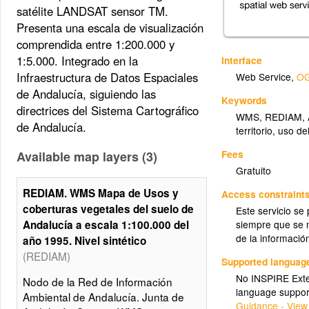
satélite LANDSAT sensor TM.
Presenta una escala de visualización
comprendida entre 1:200.000 y
1:5.000. Integrado en la
Interface
Infraestructura de Datos Espaciales
Web Service
,
OG
de Andalucía, siguiendo las
Keywords
directrices del Sistema Cartográfico
WMS
,
REDIAM
,
de Andalucía.
territorio
,
uso de
Fees
Available map layers (3)
Gratuito
REDIAM. WMS Mapa de Usos y
Access constraint
coberturas vegetales del suelo de
Este servicio se
siempre que se m
Andalucía a escala 1:100.000 del
de la informació
año 1995. Nivel sintético
(REDIAM)
Supported languag
No INSPIRE Exten
Nodo de la Red de Información
language suppor
Ambiental de Andalucía. Junta de
Guidance - View