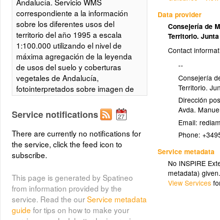
Andalucía. Servicio WMS
correspondiente a la información
Data provider
sobre los diferentes usos del
Consejería de 
territorio del año 1995 a escala
Territorio. Junt
1:100.000 utilizando el nivel de
Contact informat
máxima agregación de la leyenda
--
de usos del suelo y coberturas
vegetales de Andalucía,
Consejería d
Territorio. J
fotointerpretados sobre imagen de
satélite LANDSAT sensor TM.
Dirección pos
Avda. Manuel
Presenta una escala de
Service notifications
visualización comprendida entre
Email:
1:200.000 y 1:5.000. Integrado en
There are currently no notifications for
Phone:
+349
la Infraestructura de Datos
the service, click the feed icon to
Service metadata
Espaciales de Andalucía, siguiendo
subscribe.
No INSPIRE Exten
las directrices del Sistema
metadata) given
Cartográfico de Andalucía.
This page is generated by Spatineo
View Services
fo
from information provided by the
service. Read the our
Service metadata
Usos del suelo del territorio
guide
for tips on how to make your
andaluz en 1995 representados