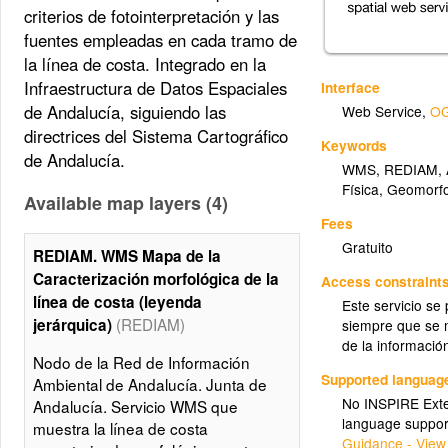
criterios de fotointerpretación y las
fuentes empleadas en cada tramo de
la línea de costa. Integrado en la
Infraestructura de Datos Espaciales
Interface
de Andalucía, siguiendo las
Web Service
,
OG
directrices del Sistema Cartográfico
Keywords
de Andalucía.
WMS
,
REDIAM
,
Física
,
Geomorfo
Available map layers (4)
Fees
Gratuito
REDIAM. WMS Mapa de la
Caracterización morfológica de la
Access constraint
línea de costa (leyenda
Este servicio se
(REDIAM)
jerárquica)
siempre que se m
de la informació
Nodo de la Red de Información
Supported languag
Ambiental de Andalucía. Junta de
No INSPIRE Exten
Andalucía. Servicio WMS que
language suppor
muestra la línea de costa
Guidance - View