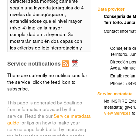
caracterizada morfológicamente
según una leyenda jerárquica de 4
Data provider
niveles de desagregación,
Consejería de 
entendiéndose que el nivel mayor
Territorio. Junt
(nivel 4) implica la mayor
Contact informat
complejidad en la leyenda. Se
--
mostrarán también dos capas con
los criterios de fotointerpretación y
Consejería d
las fuentes empleadas en cada
Territorio. J
tramo de la línea de costa.
Dirección pos
Service notifications
Integrado en la Infraestructura de
Avda. Manuel
Datos Espaciales de Andalucía,
There are currently no notifications for
Email:
siguiendo las directrices del
the service, click the feed icon to
Phone:
+349
Sistema Cartográfico de Andalucía.
subscribe.
Service metadata
No INSPIRE Exten
This page is generated by Spatineo
Línea de costa: Leyenda
metadata) given
from information provided by the
jerárquica (Nivel 1)
View Services
fo
service. Read the our
Service metadata
(linea_costa_nivel_1)
guide
for tips on how to make your
service page look better by improving
Trazado de la línea de costa
the information content of the service