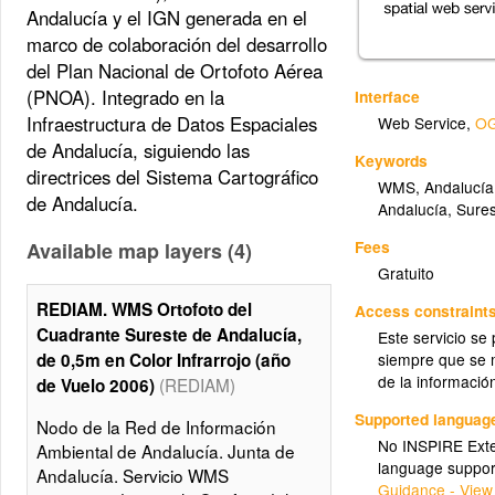
Andalucía y el IGN generada en el
marco de colaboración del desarrollo
del Plan Nacional de Ortofoto Aérea
(PNOA). Integrado en la
Interface
Infraestructura de Datos Espaciales
Web Service
,
OG
de Andalucía, siguiendo las
Keywords
directrices del Sistema Cartográfico
WMS
,
Andalucía
de Andalucía.
Andalucía
,
Sure
Fees
Available map layers (4)
Gratuito
REDIAM. WMS Ortofoto del
Access constraint
Cuadrante Sureste de Andalucía,
Este servicio se
siempre que se m
de 0,5m en Color Infrarrojo (año
de la informació
(REDIAM)
de Vuelo 2006)
Supported languag
Nodo de la Red de Información
No INSPIRE Exten
Ambiental de Andalucía. Junta de
language suppor
Andalucía. Servicio WMS
Guidance - View