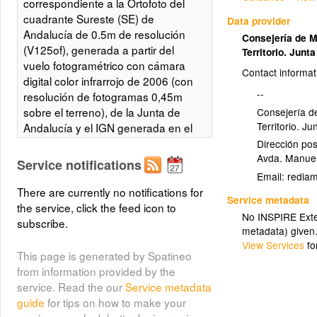
correspondiente a la Ortofoto del
cuadrante Sureste (SE) de
Data provider
Andalucía de 0.5m de resolución
Consejería de 
(V125of), generada a partir del
Territorio. Junt
vuelo fotogramétrico con cámara
Contact informat
digital color infrarrojo de 2006 (con
--
resolución de fotogramas 0,45m
sobre el terreno), de la Junta de
Consejería d
Territorio. J
Andalucía y el IGN generada en el
marco de colaboración del
Dirección pos
Avda. Manuel
desarrollo del Plan Nacional de
Service notifications
Ortofoto Aérea (PNOA). Integrado
Email:
en la Infraestructura de Datos
There are currently no notifications for
Service metadata
Espaciales de Andalucía, siguiendo
the service, click the feed icon to
No INSPIRE Exten
las directrices del Sistema
subscribe.
metadata) given
Cartográfico de Andalucía.
View Services
fo
This page is generated by Spatineo
from information provided by the
Ortofoto del Cuadrante Sureste de
service. Read the our
Service metadata
Andalucía, de 0,5m en Color
guide
for tips on how to make your
Infrarrojo (año de Vuelo 2006)