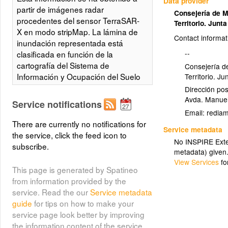
Data provider
partir de imágenes radar
Consejería de 
procedentes del sensor TerraSAR-
Territorio. Junt
X en modo stripMap. La lámina de
Contact informat
inundación representada está
--
clasificada en función de la
cartografía del Sistema de
Consejería d
Información y Ocupación del Suelo
Territorio. J
de Andalucía (SIOSE-Andalucía).
Dirección pos
Integrado en la Infraestructura de
Avda. Manuel
Service notifications
Datos Espaciales de Andalucía,
Email:
siguiendo las directrices del
There are currently no notifications for
Service metadata
Sistema Cartográfico de Andalucía.
the service, click the feed icon to
No INSPIRE Exten
subscribe.
metadata) given
Zonas inundadas Villa del Río -
View Services
fo
This page is generated by Spatineo
(villa_del_rio_andujar)
Andújar
from information provided by the
Zonas inundadas Villa del Río -
service. Read the our
Service metadata
Andújar
guide
for tips on how to make your
service page look better by improving
the information content of the service