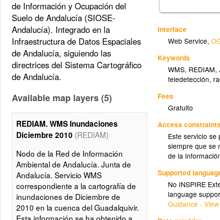
de Información y Ocupación del
Suelo de Andalucía (SIOSE-
Andalucía). Integrado en la
Interface
Infraestructura de Datos Espaciales
Web Service
,
OG
de Andalucía, siguiendo las
Keywords
directrices del Sistema Cartográfico
WMS
,
REDIAM
,
de Andalucía.
teledetección
,
ra
Fees
Available map layers (5)
Gratuito
REDIAM. WMS Inundaciones
Access constraint
(REDIAM)
Diciembre 2010
Este servicio se
siempre que se m
Nodo de la Red de Información
de la informació
Ambiental de Andalucía. Junta de
Supported languag
Andalucía. Servicio WMS
No INSPIRE Exten
correspondiente a la cartografía de
language suppor
inundaciones de Diciembre de
Guidance - View
2010 en la cuenca del Guadalquivir.
Esta información se ha obtenido a