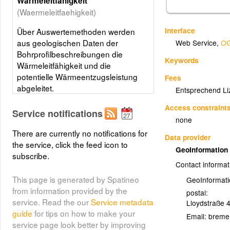
Wärmeleitfähigkeit
(Waermeleitfaehigkeit)
Interface
Über Auswertemethoden werden
aus geologischen Daten der
Web Service
,
OG
Bohrprofilbeschreibungen die
Keywords
Wärmeleitfähigkeit und die
potentielle Wärmeentzugsleistung
Fees
abgeleitet.
Entsprechend Li
Layer metadata (
xml
)
Access constraint
Service notifications
none
(Bohrpunktkarte)
Bohrpunktkarte
There are currently no notifications for
Data provider
the service, click the feed icon to
Die Bohrdatenbank für geologische
GeoInformatio
subscribe.
Aufschlüsse enthält digitale Daten
Contact informat
zu den Bohrungen auf dem
This page is generated by Spatineo
GeoInformat
Landesgebiet. Alle geologischen
from information provided by the
Bohrungen im Land Bremen
postal:
service. Read the our
Service metadata
werden in einer Bohrdatenbank
Lloydstraße 
guide
for tips on how to make your
archiviert, bisher in analoger Form.
Email:
service page look better by improving
Für Bremen und Bremerhaven