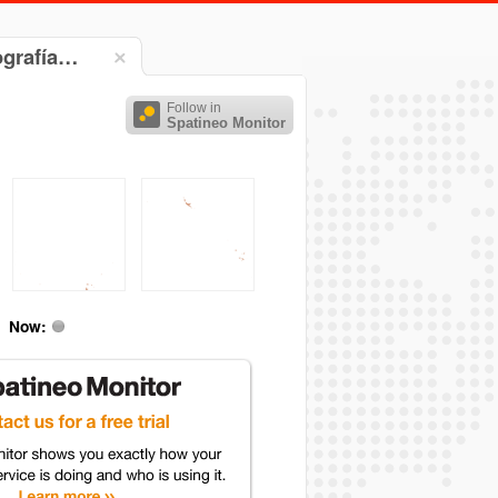
tografía…
Follow in
Spatineo Monitor
Now: