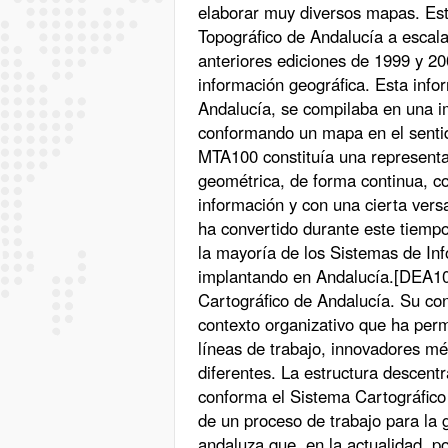
elaborar muy diversos mapas. Est
Topográfico de Andalucía a escal
anteriores ediciones de 1999 y 20
información geográfica. Esta info
Andalucía, se compilaba en una i
conformando un mapa en el sentido
MTA100 constituía una representac
geométrica, de forma continua, c
información y con una cierta versa
ha convertido durante este tiempo 
la mayoría de los Sistemas de In
implantando en Andalucía.[DEA10
Cartográfico de Andalucía. Su co
contexto organizativo que ha per
líneas de trabajo, innovadores m
diferentes. La estructura descent
conforma el Sistema Cartográfico
de un proceso de trabajo para la 
andaluza que, en la actualidad, p