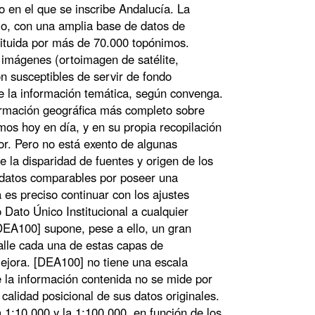
o en el que se inscribe Andalucía. La
o, con una amplia base de datos de
tituida por más de 70.000 topónimos.
imágenes (ortoimagen de satélite,
on susceptibles de servir de fondo
de la información temática, según convenga.
formación geográfica más completo sobre
os hoy en día, y en su propia recopilación
lor. Pero no está exento de algunas
 la disparidad de fuentes y origen de los
 datos comparables por poseer una
es preciso continuar con los ajustes
 Dato Único Institucional a cualquier
[DEA100] supone, pese a ello, un gran
talle cada una de estas capas de
ejora. [DEA100] no tiene una escala
e la información contenida no se mide por
 calidad posicional de sus datos originales.
 1:10.000 y la 1:100.000, en función de los