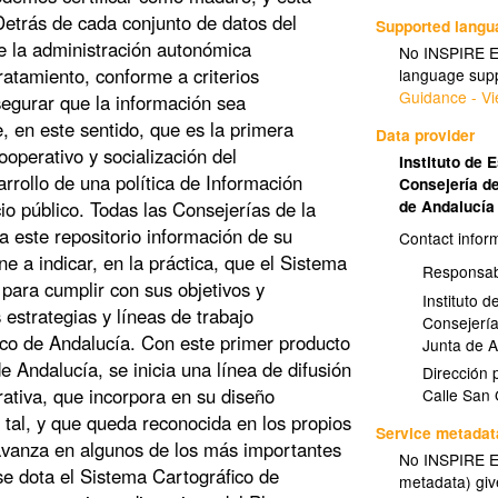
Detrás de cada conjunto de datos del
Supported lang
 la administración autonómica
No INSPIRE Ex
ratamiento, conforme a criterios
language supp
Guidance - Vi
egurar que la información sea
, en este sentido, que es la primera
Data provider
operativo y socialización del
Instituto de 
rrollo de una política de Información
Consejería d
de Andalucí
o público. Todas las Consejerías de la
 este repositorio información de su
Contact infor
e a indicar, en la práctica, que el Sistema
Responsab
para cumplir con sus objetivos y
Instituto d
 estrategias y líneas de trabajo
Consejería
ico de Andalucía. Con este primer producto
Junta de A
 Andalucía, se inicia una línea de difusión
Dirección p
rativa, que incorpora en su diseño
Calle San 
 tal, y que queda reconocida en los propios
Service metadat
 avanza en algunos de los más importantes
No INSPIRE Ex
se dota el Sistema Cartográfico de
metadata) gi