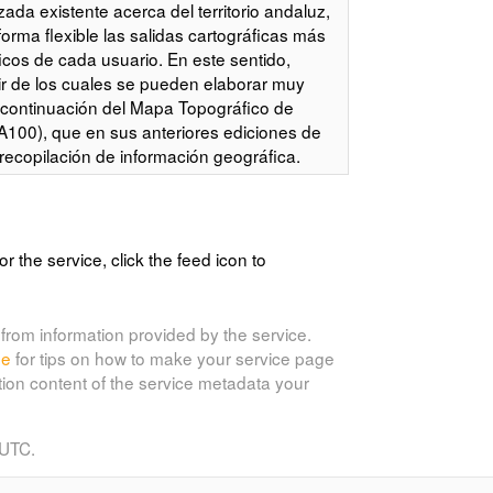
ada existente acerca del territorio andaluz,
rma flexible las salidas cartográficas más
icos de cada usuario. En este sentido,
artir de los cuales se pueden elaborar muy
 continuación del Mapa Topográfico de
100), que en sus anteriores ediciones de
recopilación de información geográfica.
en en el Atlas de Andalucía, se compilaba
ala 1:100.000 conformando un mapa en el
 digital. Este MTA100 constituía una
ta precisión geométrica, de forma continua,
or the service, click the feed icon to
as de información y con una cierta
 esta razón se ha convertido durante este
animétrico para la mayoría de los Sistemas
from information provided by the service.
 han venido implantando en Andalucía.
de
for tips on how to make your service page
ma Cartográfico de Andalucía. Su
tion content of the service metadata your
nuevo contexto organizativo que ha
desde nuevas líneas de trabajo,
n y resultados muy diferentes. La
 UTC.
inada y cooperativa que conforma el