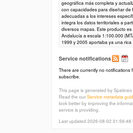
geográfica más completa y actualiz
con capacidades para diseñar de fo
adecuadas a los intereses específ
integra los datos territoriales a p
diversos mapas. Este producto es
Andalucía a escala 1:100.000 (MTA
1999 y 2005 aportaba ya una rica 
Esta información, que tuvo su orig
en una imagen cartográfica a esc
Service notifications
sentido clásico, aunque en soporte
representación de la región con al
There are currently no notifications f
con una variedad de capas temátic
subscribe.
versatilidad en su utilización. Por
tiempo en el principal referente pl
This page is generated by Spatineo 
de Información Geográfica que se
Read the our
Service metadata gui
[DEA100] es un producto del Siste
look better by improving the informa
constitución ha proporcionado un 
service is providing.
permitido concebir este producto 
innovadores métodos de producció
Last updated 2026-08-02 01:56:48
estructura descentralizada, coord