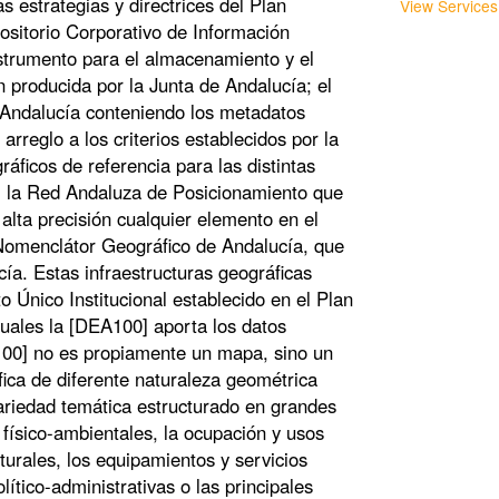
s estrategias y directrices del Plan
View Services
ositorio Corporativo de Información
strumento para el almacenamiento y el
n producida por la Junta de Andalucía; el
Andalucía conteniendo los metadatos
arreglo a los criterios establecidos por la
ráficos de referencia para las distintas
s; la Red Andaluza de Posicionamiento que
 alta precisión cualquier elemento en el
 Nomenclátor Geográfico de Andalucía, que
ía. Estas infraestructuras geográficas
o Único Institucional establecido en el Plan
cuales la [DEA100] aporta los datos
100] no es propiamente un mapa, sino un
fica de diferente naturaleza geométrica
variedad temática estructurado en grandes
ísico-ambientales, la ocupación y usos
cturales, los equipamientos y servicios
lítico-administrativas o las principales