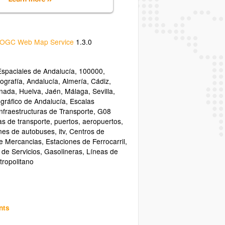
OGC Web Map Service
1.3.0
Espaciales de Andalucía
,
100000
,
ografía
,
Andalucía
,
Almería
,
Cádiz
,
nada
,
Huelva
,
Jaén
,
Málaga
,
Sevilla
,
gráfico de Andalucía
,
Escalas
Infraestructuras de Transporte
,
G08
as de transporte
,
puertos
,
aeropuertos
,
nes de autobuses
,
itv
,
Centros de
de Mercancias
,
Estaciones de Ferrocarril
,
 de Servicios
,
Gasolineras
,
Líneas de
tropolitano
nts