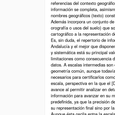
referencias del contexto geográfic
información se completa, asimism
nombres geográficos (texto) cons
Además incorpora un conjunto de 
orografía o usos del suelo) que s
cartográfico a la representación 
Es, sin duda, el repertorio de in
Andalucía y el mejor que disponem
y sistemática está su principal va
limitaciones como consecuencia de
datos. A escalas intermedias son
geometría común, aunque todavía 
necesarios para certificarlos como
escala, perspectiva en la que el 
avance al permitir analizar en de
información para avanzar en su m
predefinida, ya que la precisión d
su representación final sino por la
Aunque ésta oscila entre la escala