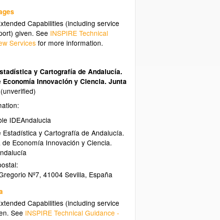
uages
tended Capabilities (including service
ort) given. See
INSPIRE Technical
ew Services
for more information.
Estadística y Cartografía de Andalucía.
e Economía Innovación y Ciencia. Junta
a
(unverified)
mation:
le IDEAndalucia
e Estadística y Cartografía de Andalucía.
 de Economía Innovación y Ciencia.
ndalucía
ostal:
Gregorio Nº7
,
41004
Sevilla
,
España
a
tended Capabilities (including service
ven. See
INSPIRE Technical Guidance -