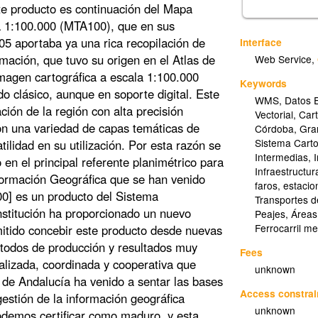
e producto es continuación del Mapa
a 1:100.000 (MTA100), que en sus
05 aportaba ya una rica recopilación de
Interface
rmación, que tuvo su origen en el Atlas de
Web Service
,
magen cartográfica a escala 1:100.000
Keywords
 clásico, aunque en soporte digital. Este
WMS
,
Datos 
ión de la región con alta precisión
Vectorial
,
Cart
on una variedad de capas temáticas de
Córdoba
,
Gra
Sistema Carto
tilidad en su utilización. Por esta razón se
Intermedias
,
en el principal referente planimétrico para
Infraestructur
formación Geográfica que se han venido
faros
,
estacio
0] es un producto del Sistema
Transportes 
nstitución ha proporcionado un nuevo
Peajes
,
Áreas
Ferrocarril me
mitido concebir este producto desde nuevas
étodos de producción y resultados muy
Fees
ralizada, coordinada y cooperativa que
unknown
 de Andalucía ha venido a sentar las bases
Access constrai
gestión de la información geográfica
unknown
odemos certificar como maduro, y esta