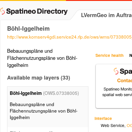
LVermGeo im Auftra
Böhl-Iggelheim
http://www.komserv4gdi.service24.rlp.de/ows/wms/07338005
Bebauungspläne und
Service health
N
Flächennutzungspläne von Böhl-
Iggelheim
Available map layers (33)
(OWS.07338005)
Böhl-Iggelheim
Bebauungspläne und
Flächennutzungspläne von Böhl-
Iggelheim
Interface
Web Service
,
OG