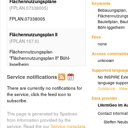
Flächennutzungspläne
Keywords
(FPLAN.07338005)
Bebauungsplan
Flächennutzung
FPLAN.07338005
Bauleitplan
,
Baul
Böhl-Iggelheim
Flächennutzungsplan II
Fees
(FPLAN.157.0)
none
Flächennutzungsplan
Access constraint
"Flächennutzungsplan II" Böhl-
unknown
Iggelheim
Supported languag
Service notifications
No INSPIRE Exten
Flächennutzungsplan II Änderung
language suppor
(FPLAN.157.1)
1
There are currently no notifications for
Guidance - View
the service, click the feed icon to
Flächennutzungsplan
Data provider
subscribe.
"Flächennutzungsplan II" Böhl-
LVermGeo im Au
Iggelheim
This page is generated by Spatineo
Contact informat
from information provided by the
Steffen Neub
Umringe der
service. Read the our
Service metadata