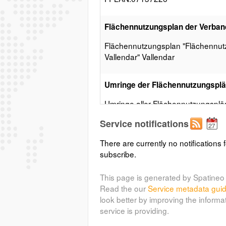
Flächennutzungsplan der Verban
Flächennutzungsplan "Flächennu
Vallendar" Vallendar
Umringe der Flächennutzungsplä
Umringe aller Flächennutzungsplä
Service notifications
(BPLAN.071372
Bebauungspläne
There are currently no notifications f
BPLAN.07137226
subscribe.
This page is generated by Spatineo 
(
Auf der Insel / Unterm Goessel
Read the our
Service metadata gui
Auf der Insel / Unterm Goessel
look better by improving the informa
service is providing.
Layer metadata (
xml
)