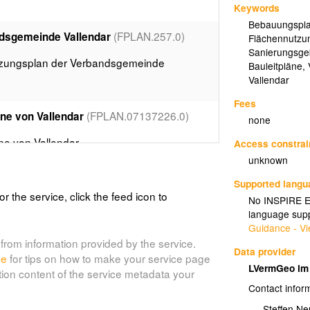
Keywords
Bebauungspl
(FPLAN.257.0)
dsgemeinde Vallendar
Flächennutzu
Sanierungsge
tzungsplan der Verbandsgemeinde
Bauleitpläne
,
Vallendar
Fees
(FPLAN.07137226.0)
ne von Vallendar
none
ne von Vallendar
Access constrai
unknown
26)
Supported lang
or the service, click the feed icon to
No INSPIRE Ex
language supp
Guidance - Vi
from information provided by the service.
BPlan.07137226.1.0)
Data provider
de
for tips on how to make your service page
LVermGeo im 
tion content of the service metadata your
Contact infor
Steffen N