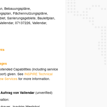
an
,
Bebauungspläne
,
ngsplan
,
Flächennutzungspläne
,
biet
,
Sanierungsgebiete
,
Bauleitplan
,
Vallendar
,
07137226
,
Vallendar
,
nts
uages
tended Capabilities (including service
ort) given. See
INSPIRE Technical
ew Services
for more information.
Auftrag von Vallendar
(unverified)
mation:
eubauer, Joachim Westphal