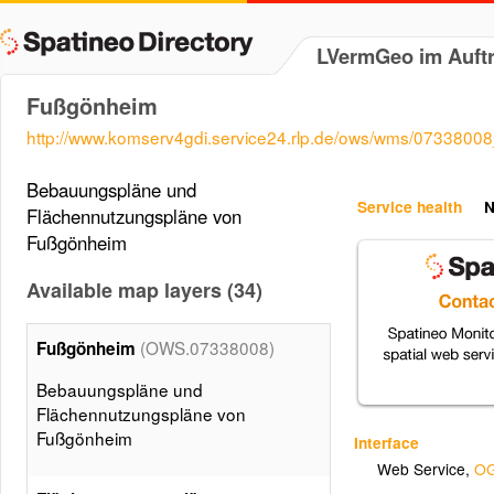
LVermGeo im Auft
Fußgönheim
http://www.komserv4gdi.service24.rlp.de/ows/wms/073380
Bebauungspläne und
Service health
N
Flächennutzungspläne von
Fußgönheim
Available map layers (34)
(OWS.07338008)
Fußgönheim
Bebauungspläne und
Flächennutzungspläne von
Fußgönheim
Interface
Web Service
,
OG