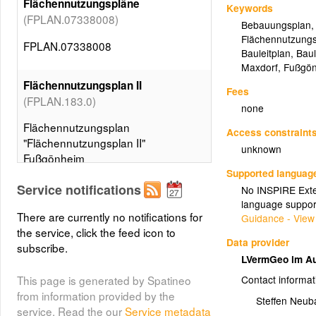
Flächennutzungspläne
Keywords
(FPLAN.07338008)
Bebauungsplan
Flächennutzung
FPLAN.07338008
Bauleitplan
,
Baul
Maxdorf
,
Fußgö
Flächennutzungsplan II
Fees
(FPLAN.183.0)
none
Flächennutzungsplan
Access constraint
"Flächennutzungsplan II"
unknown
Fußgönheim
Supported languag
Service notifications
No INSPIRE Exten
Flächennutzungsplan II I.
language suppor
(FPLAN.183.1)
Änderung
There are currently no notifications for
Guidance - View
the service, click the feed icon to
Flächennutzungsplan
Data provider
subscribe.
"Flächennutzungsplan II"
LVermGeo im Au
Fußgönheim
This page is generated by Spatineo
Contact informat
from information provided by the
Steffen Neub
Umringe der
service. Read the our
Service metadata