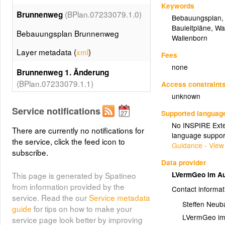
Keywords
(BPlan.07233079.1.0)
Brunnenweg
Bebauungsplan
Bauleitpläne
,
Wa
Bebauungsplan Brunnenweg
Wallenborn
Layer metadata (
xml
)
Fees
none
Brunnenweg 1. Änderung
(BPlan.07233079.1.1)
Access constraint
unknown
Bebauungsplan Brunnenweg 1.
Service notifications
Änderung
Supported languag
No INSPIRE Exten
There are currently no notifications for
Layer metadata (
xml
)
language suppor
the service, click the feed icon to
Guidance - View
(BPlan.07233079.2.0)
subscribe.
In der Heid
Data provider
Bebauungsplan In der Heid der
LVermGeo im Au
This page is generated by Spatineo
Ortsgemeinde Wallenborn
from information provided by the
Contact informat
service. Read the our
Service metadata
Layer metadata (
xml
)
Steffen Neub
guide
for tips on how to make your
LVermGeo im 
service page look better by improving
Innenbereichssatzung