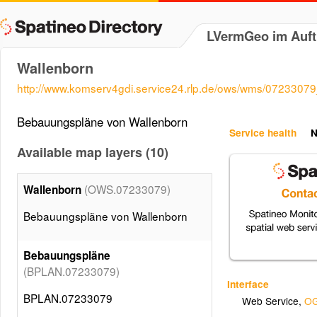
LVermGeo im Auft
Wallenborn
http://www.komserv4gdi.service24.rlp.de/ows/wms/0723307
Bebauungspläne von Wallenborn
Service health
N
Available map layers (10)
(OWS.07233079)
Wallenborn
Bebauungspläne von Wallenborn
Bebauungspläne
(BPLAN.07233079)
Interface
BPLAN.07233079
Web Service
,
OG