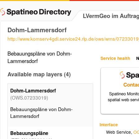
LVermGeo im Auftra
Dohm-Lammersdorf
http://www.komserv4gdi.service24.rlp.de/ows/wms/072330
Bebauungspläne von Dohm-
Service health
N
Lammersdorf
Available map layers (4)
Dohm-Lammersdorf
(OWS.07233019)
Bebauungspläne von Dohm-
Lammersdorf
Interface
Web Service
,
OG
Bebauungspläne