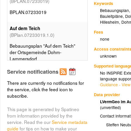
(BPLAN.07233019)
Keywords
Bebauungsplan
BPLAN.07233019
Bauleitpläne
,
Do
Hillesheim
,
Dohm
Auf dem Teich
Fees
(BPlan.07233019.1.0)
none
Bebauungsplan "Auf dem Teich"
Access constraint
der Ortsgemeinde Dohm-
unknown
Lammersdorf
Supported languag
Layer metadata (
xml
)
Service notifications
No INSPIRE Exten
language suppor
Umringe der Bebauungspläne von
There are currently no notifications for
Guidance - View
Dohm-Lammersdorf
the service, click the feed icon to
(BPLAN.07233019.0)
Data provider
subscribe.
LVermGeo im Au
Umringe aller Bebauungspläne von
(unverified)
This page is generated by Spatineo
Dohm-Lammersdorf
from information provided by the
Contact informat
service. Read the our
Service metadata
Steffen Neub
guide
for tips on how to make your