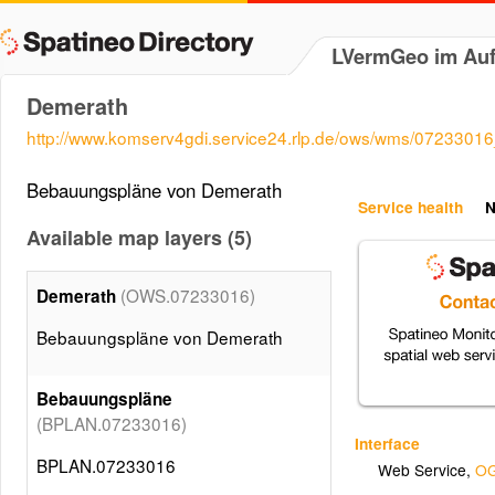
LVermGeo im Auf
Demerath
http://www.komserv4gdi.service24.rlp.de/ows/wms/0723301
Bebauungspläne von Demerath
Service health
N
Available map layers (5)
(OWS.07233016)
Demerath
Bebauungspläne von Demerath
Bebauungspläne
(BPLAN.07233016)
Interface
BPLAN.07233016
Web Service
,
OG