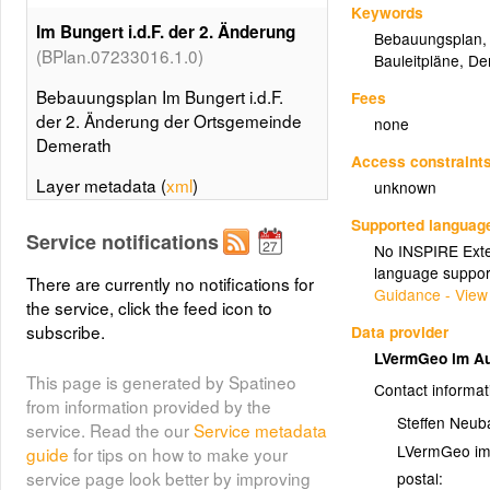
Keywords
Im Bungert i.d.F. der 2. Änderung
Bebauungsplan
(BPlan.07233016.1.0)
Bauleitpläne
,
De
Bebauungsplan Im Bungert i.d.F.
Fees
der 2. Änderung der Ortsgemeinde
none
Demerath
Access constraint
Layer metadata (
xml
)
unknown
Supported languag
Im Bungert i.d.F. der 2. Änderung
Service notifications
No INSPIRE Exten
(BPlan.07233016.1.1)
3. Änderung
language suppor
There are currently no notifications for
Guidance - View
Bebauungsplan Im Bungert 3.
the service, click the feed icon to
Änderung der Ortsgemeinde
subscribe.
Data provider
Demerath
LVermGeo im Au
This page is generated by Spatineo
Layer metadata (
xml
)
Contact informat
from information provided by the
Steffen Neub
Umringe der Bebauungspläne von
service. Read the our
Service metadata
LVermGeo im
(BPLAN.07233016.0)
Demerath
guide
for tips on how to make your
service page look better by improving
postal: