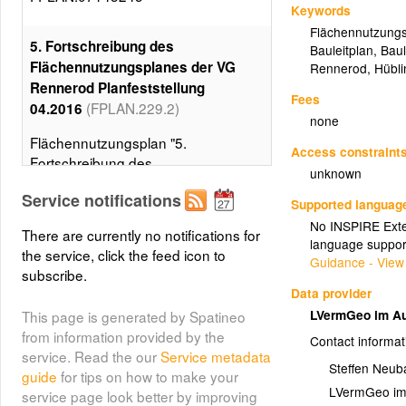
Keywords
Flächennutzung
5. Fortschreibung des
Bauleitplan
,
Baul
Flächennutzungsplanes der VG
Rennerod
,
Hübl
Rennerod Planfeststellung
Fees
(FPLAN.229.2)
04.2016
none
Flächennutzungsplan "5.
Access constraint
Fortschreibung des
unknown
Flächennutzungsplanes der VG
Service notifications
Rennerod" Hüblingen
Supported languag
No INSPIRE Exten
There are currently no notifications for
language suppor
Umringe der
the service, click the feed icon to
Guidance - View
Flächennutzungspläne von
subscribe.
Data provider
(FPLAN.07143245.0)
Hueblingen
LVermGeo im Au
This page is generated by Spatineo
Umringe aller
from information provided by the
Contact informat
Flächennutzungspläne von
service. Read the our
Service metadata
Hueblingen
Steffen Neub
guide
for tips on how to make your
LVermGeo im 
service page look better by improving