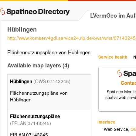
LVermGeo im Auf
Hüblingen
http://www.komserv4gdi.service24.rlp.de/ows/wms/0714324
Flächennutzungspläne von Hüblingen
Service health
N
Available map layers (4)
(OWS.07143245)
Hüblingen
Flächennutzungspläne von
Hüblingen
Flächennutzungspläne
Interface
(FPLAN.07143245)
Web Service
,
OG
FPLAN.07143245