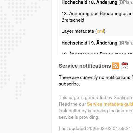
(BPlan
Hochscheid 18. Änderung
18. Änderung des Bebauungsplan
Breitscheid
Layer metadata (
xml
)
(BPlan
Hochscheid 19. Änderung
19. Änderung des Bebauungsplan
Breitscheid
Service notifications
Layer metadata (
xml
)
There are currently no notifications f
subscribe.
Hochscheid Teilweise Aufhebun
Bebauungsplan "Hochscheid" Teil
This page is generated by Spatineo 
Read the our
Service metadata gui
Layer metadata (
xml
)
look better by improving the informa
service is providing.
(BPlan.0
Gewerbegebiet Nassen
Last updated 2026-08-02 01:59:31
Bebauungsplan Gewerbegebiet "Na