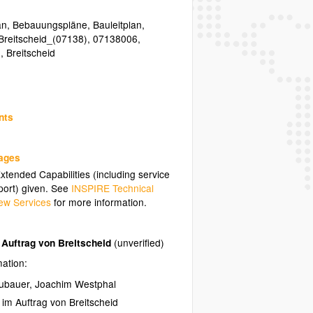
an
,
Bebauungspläne
,
Bauleitplan
,
Breitscheid_(07138)
,
07138006
,
h
,
Breitscheid
nts
uages
tended Capabilities (including service
ort) given. See
INSPIRE Technical
ew Services
for more information.
Auftrag von Breitscheid
(unverified)
mation:
eubauer, Joachim Westphal
m Auftrag von Breitscheid