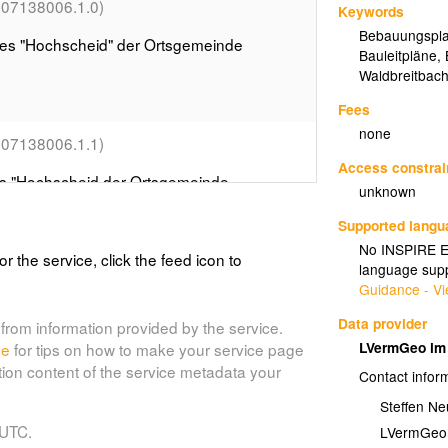
.07138006.1.0)
Keywords
Bebauungspl
es "Hochscheid" der Ortsgemeinde
Bauleitpläne
,
Waldbreitbac
Fees
none
.07138006.1.1)
Access constrai
s "Hochscheid der Ortsgemeinde
unknown
Supported lang
No INSPIRE Ex
or the service, click the feed icon to
language supp
(BPlan.07138006.1.2)
g
Guidance - Vi
weise Aufhebung
Data provider
from information provided by the service.
LVermGeo im 
de
for tips on how to make your service page
tion content of the service metadata your
Contact infor
7138006.2.0)
Steffen N
 UTC.
LVermGeo i
ssen" der Ortsgemeinde Breitscheid