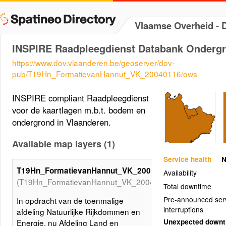
Vlaamse Overheid -
INSPIRE Raadpleegdienst Databank Onderg
https://www.dov.vlaanderen.be/geoserver/dov-
pub/T19Hn_FormatievanHannut_VK_20040116/ows
INSPIRE compliant Raadpleegdienst
voor de kaartlagen m.b.t. bodem en
ondergrond in Vlaanderen.
Available map layers (1)
Service health
N
T19Hn_FormatievanHannut_VK_20040116
Availability
(T19Hn_FormatievanHannut_VK_20040116)
Total downtime
Pre-announced ser
In opdracht van de toenmalige
interruptions
afdeling Natuurlijke Rijkdommen en
Unexpected down
Energie, nu Afdeling Land en