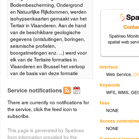
Bodembescherming, Ondergrond
en Natuurlijke Rijkdommen, werden
isohypsenkaarten gemaakt van het
Tertiair in Vlaanderen. Aan de hand
van de beschikbare geologische
gegevens (ontsluitingen, boringen,
seismische profielen,
boorgatmetingen enz. ...) werd voor
elk van de Tertiaire formaties in
Vlaanderen en Brussel het verloop
Interface
van de basis van deze formatie
Web Service
,
OG
opgesteld in de vorm van
Keywords
isohypsenkaarten. Het rapport
Service notifications
WFS
,
WMS
,
GE
omvat de voorkomensgebieden
van de Tertiaire formaties, de
There are currently no notifications for
Fees
breuken en de isohypsen van de
the service, click the feed icon to
NONE
basis van de Tertiaire formaties.
subscribe.
Access constraint
Layer metadata (
html
,
xml
)
NONE
This page is generated by Spatineo
from information provided by the
Supported languag