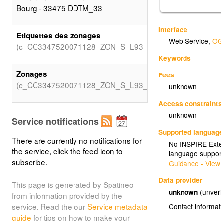
Bourg - 33475 DDTM_33
Interface
Etiquettes des zonages
Web Service
,
OG
(c_CC3347520071128_ZON_S_L93_Etiquettes)
Keywords
Zonages
Fees
(c_CC3347520071128_ZON_S_L93_Valeurs_DESTDOMI)
unknown
Access constraint
unknown
Service notifications
Supported languag
There are currently no notifications for
No INSPIRE Exten
the service, click the feed icon to
language suppor
subscribe.
Guidance - View
Data provider
This page is generated by Spatineo
unknown
(unveri
from information provided by the
service. Read the our
Service metadata
Contact informat
guide
for tips on how to make your