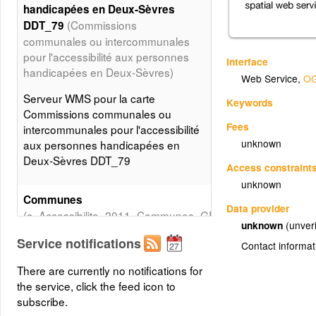
handicapées en Deux-Sèvres
(Commissions
DDT_79
communales ou intercommunales
pour l'accessibilité aux personnes
Interface
handicapées en Deux-Sèvres)
Web Service
,
OG
Serveur WMS pour la carte
Keywords
Commissions communales ou
Fees
intercommunales pour l'accessibilité
unknown
aux personnes handicapées en
Deux-Sèvres DDT_79
Access constraint
unknown
Communes
Data provider
(c_Accessibilite_2011_Communes_GEO_Valeurs_CCAPH)
unknown
(unveri
Service notifications
Contact informat
EPCI
There are currently no notifications for
(c_Accessibilite_2011_EPCI_GEO_Valeurs_CIAPH)
the service, click the feed icon to
subscribe.
DEPARTEMENT