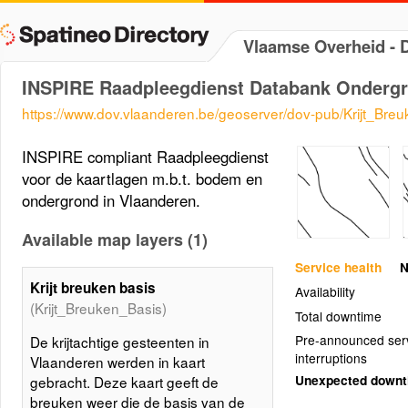
Vlaamse Overheid -
INSPIRE Raadpleegdienst Databank Onderg
https://www.dov.vlaanderen.be/geoserver/dov-pub/Krijt_Bre
INSPIRE compliant Raadpleegdienst
voor de kaartlagen m.b.t. bodem en
ondergrond in Vlaanderen.
Available map layers (1)
Service health
N
Krijt breuken basis
Availability
(Krijt_Breuken_Basis)
Total downtime
Pre-announced ser
De krijtachtige gesteenten in
interruptions
Vlaanderen werden in kaart
Unexpected down
gebracht. Deze kaart geeft de
breuken weer die de basis van de