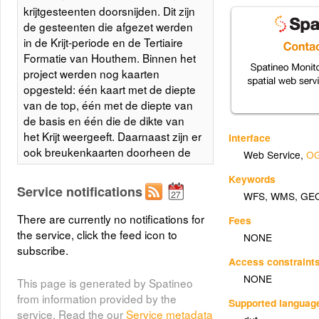
krijtgesteenten doorsnijden. Dit zijn
de gesteenten die afgezet werden
in de Krijt-periode en de Tertiaire
Formatie van Houthem. Binnen het
project werden nog kaarten
opgesteld: één kaart met de diepte
van de top, één met de diepte van
de basis en één die de dikte van
het Krijt weergeeft. Daarnaast zijn er
Interface
ook breukenkaarten doorheen de
Web Service
,
OG
top en de basis van de
Keywords
krijtafzettingen. Meer info op
Service notifications
WFS
,
WMS
,
GE
https://www.dov.vlaanderen.be/page/diepte-
en-diktekaart-krijt
There are currently no notifications for
Fees
the service, click the feed icon to
NONE
Layer metadata (
html
,
xml
)
subscribe.
Access constraint
NONE
This page is generated by Spatineo
from information provided by the
Supported languag
service. Read the our
Service metadata