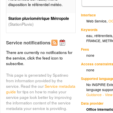
disposition le référentiel météo.
Interface
Station pluviométrique Métropole
Web Service
,
OG
(StationPluvio)
Keywords
eau
,
référentiels
FRANCE
,
METR
Service notifications
Fees
There are currently no notifications for
none
the service, click the feed icon to
subscribe.
Access constraint
none
This page is generated by Spatineo
Supported languag
from information provided by the
No INSPIRE Exten
service. Read the our
Service metadata
language suppor
guide
for tips on how to make your
Guidance - View
service page look better by improving
the information content of the service
Data provider
metadata your service is providing.
Office Internat