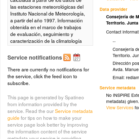
las estaciones meteorológicas del
Data provider
Instituto Nacional de Meteorología,
Consejería de 
a partir del año 1997. Información
Territorio. Jun
obtenida en el marco de trabajos
Contact informat
de evaluación, seguimiento y
caracterización de la climatología
--
de Andalucía. Integrado en la
Consejería d
Infraestructura de Datos Espaciales
Territorio. J
Service notifications
de Andalucía, siguiendo las
Dirección pos
directrices del Sistema Cartográfico
There are currently no notifications for
Avda. Manuel
de Andalucía.
the service, click the feed icon to
Email:
subscribe.
Service metadata
Temperatura media mensual en
No INSPIRE Exten
This page is generated by Spatineo
Andalucía (serie consolidada).
metadata) given
from information provided by the
Diciembre. Año 1999
View Services
fo
service. Read the our
Service metadata
(tmed_1999_12)
guide
for tips on how to make your
service page look better by improving
Temperatura media mensual en
the information content of the service
Andalucía (serie consolidada).
metadata your service is providing.
Diciembre. Año 1999