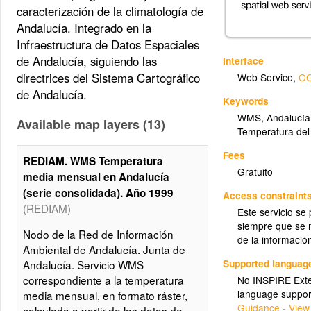
caracterización de la climatología de
Andalucía. Integrado en la
Infraestructura de Datos Espaciales
de Andalucía, siguiendo las
Interface
directrices del Sistema Cartográfico
Web Service
,
OG
de Andalucía.
Keywords
WMS
,
Andalucía
Available map layers (13)
Temperatura del 
Fees
REDIAM. WMS Temperatura
Gratuito
media mensual en Andalucía
(serie consolidada). Año 1999
Access constraint
(REDIAM)
Este servicio se
siempre que se m
Nodo de la Red de Información
de la informació
Ambiental de Andalucía. Junta de
Supported languag
Andalucía. Servicio WMS
correspondiente a la temperatura
No INSPIRE Exten
language suppor
media mensual, en formato ráster,
Guidance - View
calculada a partir de los datos de