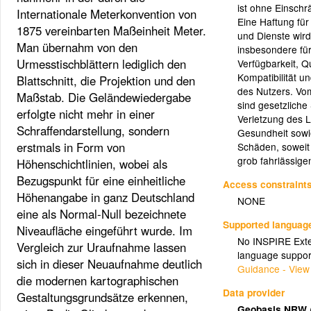
ist ohne Einsch
Internationale Meterkonvention von
Eine Haftung für
1875 vereinbarten Maßeinheit Meter.
und Dienste wird
Man übernahm von den
insbesondere für 
Urmesstischblättern lediglich den
Verfügbarkeit, Qu
Kompatibilität u
Blattschnitt, die Projektion und den
des Nutzers. V
Maßstab. Die Geländewiedergabe
sind gesetzlich
erfolgte nicht mehr in einer
Verletzung des 
Schraffendarstellung, sondern
Gesundheit sowie
erstmals in Form von
Schäden, soweit 
grob fahrlässige
Höhenschichtlinien, wobei als
Bezugspunkt für eine einheitliche
Access constraint
Höhenangabe in ganz Deutschland
NONE
eine als Normal-Null bezeichnete
Supported languag
Niveaufläche eingeführt wurde. Im
No INSPIRE Exten
Vergleich zur Uraufnahme lassen
language suppor
sich in dieser Neuaufnahme deutlich
Guidance - View
die modernen kartographischen
Data provider
Gestaltungsgrundsätze erkennen,
Geobasis NRW