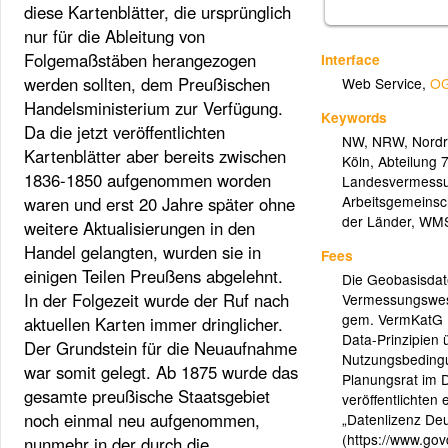
diese Kartenblätter, die ursprünglich
nur für die Ableitung von
Folgemaßstäben herangezogen
Interface
werden sollten, dem Preußischen
Web Service
,
OG
Handelsministerium zur Verfügung.
Keywords
Da die jetzt veröffentlichten
NW
,
NRW
,
Nordr
Kartenblätter aber bereits zwischen
Köln
,
Abteilung 
1836-1850 aufgenommen worden
Landesvermess
Arbeitsgemeinsc
waren und erst 20 Jahre später ohne
der Länder
,
WM
weitere Aktualisierungen in den
Handel gelangten, wurden sie in
Fees
einigen Teilen Preußens abgelehnt.
Die Geobasisdat
In der Folgezeit wurde der Ruf nach
Vermessungswese
gem. VermKatG 
aktuellen Karten immer dringlicher.
Data-Prinzipien ü
Der Grundstein für die Neuaufnahme
Nutzungsbedingu
war somit gelegt. Ab 1875 wurde das
Planungsrat im 
gesamte preußische Staatsgebiet
veröffentlichten
noch einmal neu aufgenommen,
„Datenlizenz De
(https://www.gov
nunmehr in der durch die