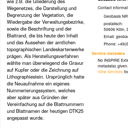
wie z.B. die Gliederung des
Wegenetzes, die Darstellung und
Contact informat
Begrenzung der Vegetation, die
Geobasis N
Wiedergabe der Verwaltungsbezirke,
postalisch:
sowie die Beschriftung und der
50606
Köln
,
Blattrand, die bis heute den Inhalt
Email:
und das Aussehen der amtlichen
Phone:
+49(
topographischen Landeskartenwerke
Service metadata
prägen. Als Herstellungsverfahren
No INSPIRE Exten
wählte man überwiegend die Gravur
metadata) given
auf Kupfer oder die Zeichnung auf
View Services
fo
Lithographiestein. Ursprünglich hatte
die Neuaufnahme ein eigenes
Nummerierungssystem, welches
aber später aus Gründen der
Vereinfachung auf die Blattnummern
und Blattnamen der heutigen DTK25
angepasst wurde.