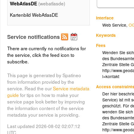
(webatlasde)
WebAtlasDE
Kartenbild WebAtlasDE
Interface
Web Service
,
OG
Keywords
Service notifications
Fees
There are currently no notifications for
Wenden Sie sich 
the service, click the feed icon to
des Bundesamtes
subscribe.
Zentrale Stelle 
http://www.geod
This page is generated by Spatineo
l=kontakt
from information provided by the
Access constraint
service. Read the our
Service metadata
Der hier beschr
guide
for tips on how to make your
Service) ist mit 
service page look better by improving
geschützt. Für 
the information content of the service
wenden Sie sich 
metadata your service is providing.
des Bundesamtes
Zentrale Stelle 
Last updated 2026-08-02 02:07:12
http://www.geod
UTC.