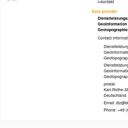
l=kontakt
Data provider
Dienstleistungs
Geoinformation 
Geotopographie
Contact informat
Dienstleistu
Geoinformati
Geotopograp
Dienstleistu
Geoinformati
Geotopograph
postal:
Karl-Rothe-St
Deutschland
Email:
Phone:
+49 (