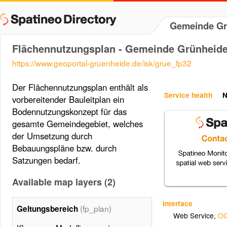
Gemeinde Gr
Flächennutzungsplan - Gemeinde Grünheid
https://www.geoportal-gruenheide.de/isk/grue_fp32
Der Flächennutzungsplan enthält als
Service health
N
vorbereitender Bauleitplan ein
Bodennutzungskonzept für das
gesamte Gemeindegebiet, welches
der Umsetzung durch
Bebauungspläne bzw. durch
Satzungen bedarf.
Available map layers (2)
Interface
(fp_plan)
Geltungsbereich
Web Service
,
OG