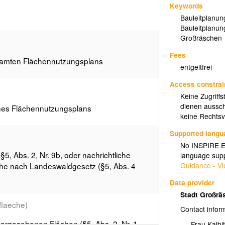
Keywords
Bauleitplanun
Bauleitplanun
Großräschen
Fees
esamten Flächennutzungsplans
entgeltfrei
Access constrai
Keine Zugriff
dienen aussch
ines Flächennutzungsplans
keine Rechtsve
Supported lang
No INSPIRE Ex
5, Abs. 2, Nr. 9b, oder nachrichtliche
language supp
Guidance - Vi
he nach Landeswaldgesetz (§5, Abs. 4
Data provider
Stadt Großr
flaeche)
Contact infor
vorgesehenen Flächen (§5, Abs. 2, Nr. 1
Frau Kalbi