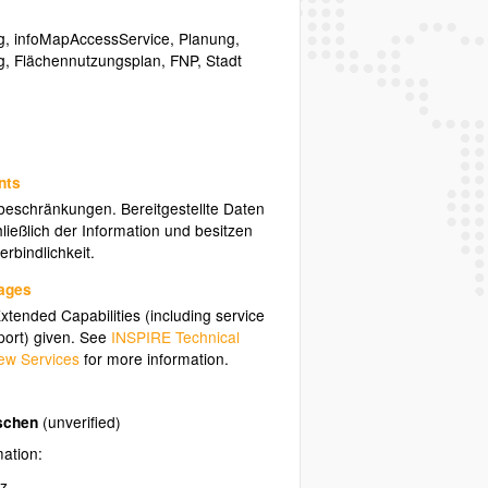
g
,
infoMapAccessService
,
Planung
,
g
,
Flächennutzungsplan
,
FNP
,
Stadt
nts
sbeschränkungen. Bereitgestellte Daten
ließlich der Information und besitzen
rbindlichkeit.
uages
tended Capabilities (including service
ort) given. See
INSPIRE Technical
ew Services
for more information.
äschen
(unverified)
mation:
tz