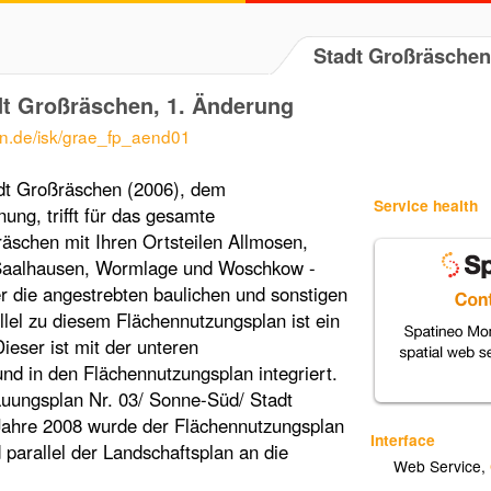
Stadt Großräschen
t Großräschen, 1. Änderung
en.de/isk/grae_fp_aend01
dt Großräschen (2006), dem
Service health
nung, trifft für das gesamte
äschen mit Ihren Ortsteilen Allmosen,
 Saalhausen, Wormlage und Woschkow -
 die angestrebten baulichen und sonstigen
lel zu diesem Flächennutzungsplan ist ein
ieser ist mit der unteren
d in den Flächennutzungsplan integriert.
auungsplan Nr. 03/ Sonne-Süd/ Stadt
ahre 2008 wurde der Flächennutzungsplan
Interface
parallel der Landschaftsplan an die
Web Service
,