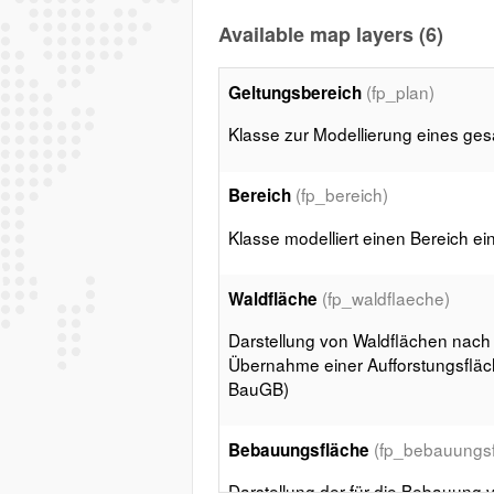
Available map layers (6)
(fp_plan)
Geltungsbereich
Klasse zur Modellierung eines g
(fp_bereich)
Bereich
Klasse modelliert einen Bereich e
(fp_waldflaeche)
Waldfläche
Darstellung von Waldflächen nach §
Übernahme einer Aufforstungsfläc
BauGB)
(fp_bebauungs
Bebauungsfläche
Darstellung der für die Bebauung 