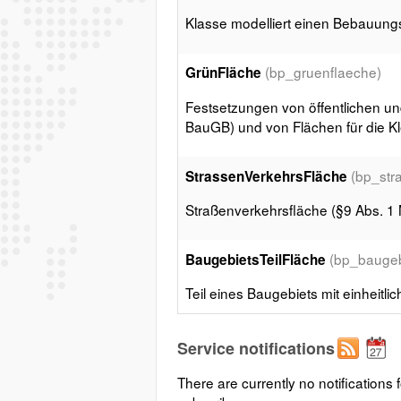
Klasse modelliert einen Bebauung
(bp_gruenflaeche)
GrünFläche
Festsetzungen von öffentlichen und
BauGB) und von Flächen für die Kle
(bp_str
StrassenVerkehrsFläche
Straßenverkehrsfläche (§9 Abs. 1
(bp_baugebi
BaugebietsTeilFläche
Teil eines Baugebiets mit einheitl
(bp_s
StrassenbegrenzungsLinie
Service notifications
Straßenbegrenzungslinie (§9 Abs.
There are currently no notifications f