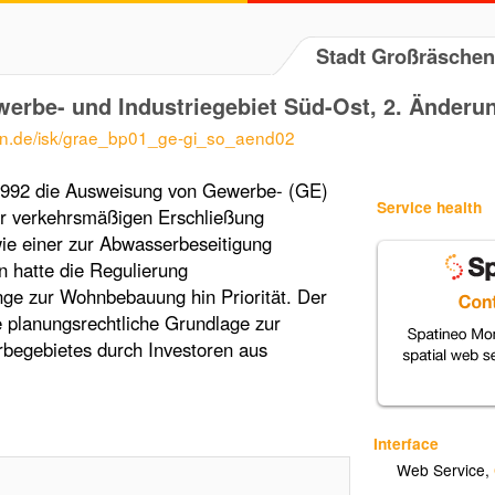
Stadt Großräschen
werbe- und Industriegebiet Süd-Ost, 2. Änderu
hen.de/isk/grae_bp01_ge-gi_so_aend02
992 die Ausweisung von Gewerbe- (GE)
Service health
zur verkehrsmäßigen Erschließung
wie einer zur Abwasserbeseitigung
n hatte die Regulierung
nge zur Wohnbebauung hin Priorität. Der
e planungsrechtliche Grundlage zur
begebietes durch Investoren aus
Interface
Web Service
,