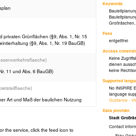
Keywords
splan
Bauleitplanun
Bauleitplanun
Großräschen
Fees
 privaten Grünflächen (§9, Abs. 1, Nr. 15
entgeltfrei
intierhaltung (§9, Abs. 1, Nr. 19 BauGB)
Access constrai
Keine Zugriff
assenverkehrsflaeche)
dienen aussch
keine Rechtsve
 Nr. 11 und Abs. 6 BauGB)
Supported lang
etsteilflaeche)
No INSPIRE Ex
language supp
icher Art und Maß der baulichen Nutzung
Guidance - Vi
Data provider
trassenbegrenzungslinie)
Stadt Großr
Contact infor
 1 Nr. 11 und Abs. 6 BauGB)
or the service, click the feed icon to
Frau Gnau