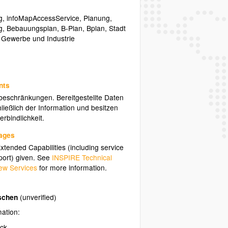
g
,
infoMapAccessService
,
Planung
,
g
,
Bebauungsplan
,
B-Plan
,
Bplan
,
Stadt
,
Gewerbe und Industrie
nts
sbeschränkungen. Bereitgestellte Daten
ließlich der Information und besitzen
rbindlichkeit.
uages
tended Capabilities (including service
ort) given. See
INSPIRE Technical
ew Services
for more information.
äschen
(unverified)
mation:
ck