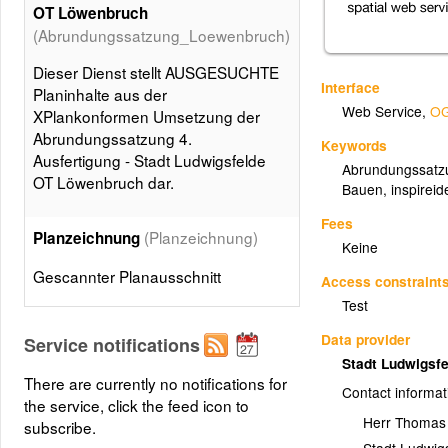
OT Löwenbruch
(Abrundungssatzung_Loewenbruch)
Dieser Dienst stellt AUSGESUCHTE
Interface
Planinhalte aus der
Web Service
,
OG
XPlankonformen Umsetzung der
Abrundungssatzung 4.
Keywords
Ausfertigung - Stadt Ludwigsfelde
Abrundungssatz
OT Löwenbruch dar.
Bauen
,
inspireide
Fees
(Planzeichnung)
Planzeichnung
Keine
Gescannter Planausschnitt
Access constraint
Test
Geltungsbereich und Abgrenzung
Data provider
Service notifications
(BP_Plan)
Stadt Ludwigsf
There are currently no notifications for
BP_Plan
Contact informat
the service, click the feed icon to
Herr Thomas
subscribe.
Geltungsbereichsgrenze
Stadt Ludwig