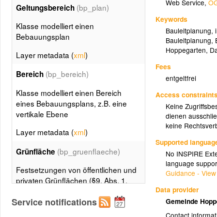
Web Service
,
OG
(bp_plan)
Geltungsbereich
Keywords
Klasse modelliert einen
Bauleitplanung
,
Bebauungsplan
Bauleitplanung
,
Hoppegarten
,
Da
Layer metadata (
xml
)
Fees
(bp_bereich)
Bereich
entgeltfrei
Klasse modelliert einen Bereich
Access constraint
eines Bebauungsplans, z.B. eine
Keine Zugriffsbe
vertikale Ebene
dienen ausschlie
keine Rechtsverb
Layer metadata (
xml
)
Supported languag
(bp_gruenflaeche)
Grünfläche
No INSPIRE Exten
language suppor
Festsetzungen von öffentlichen und
Guidance - View
privaten Grünflächen (§9, Abs. 1,
Data provider
Nr. 15 BauGB) und von Flächen für
Service notifications
Gemeinde Hopp
die Kleintierhaltung (§9, Abs. 1, Nr.
19 BauGB)
Contact informat