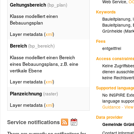
Web Service
,
OG
(bp_plan)
Geltungsbereich
Keywords
Klasse modelliert einen
Bauleitplanung
,
Bebauungsplan
Bauleitplanung
,
Grünheide (Mar
Layer metadata (
xml
)
Fees
(bp_bereich)
Bereich
entgeltfrei
Klasse modelliert einen Bereich
Access constraint
eines Bebauungsplans, z.B. eine
Keine Zugriffsbe
vertikale Ebene
dienen ausschlie
keine Rechtsverb
Layer metadata (
xml
)
Supported languag
(raster)
Planzeichnung
No INSPIRE Exten
language suppor
Layer metadata (
xml
)
Guidance - View
Data provider
Service notifications
Gemeinde Grün
Contact informat
There are currently no notifications for