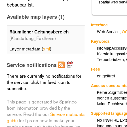
bebaubar ist.
Available map layers (1)
Interface
Räumlicher Geltungsbereich
Web Service
,
OG
(Klarstellung_Feldheim)
Keywords
infoMapAccessS
Layer metadata (
xml
)
Klarstellungssat
Treuenbrietzen
,
Service notifications
Fees
There are currently no notifications for
entgeltfrei
the service, click the feed icon to
Access constraint
subscribe.
Keine Zugriffsbe
dienen ausschlie
This page is generated by Spatineo
keine Rechtsverb
from information provided by the
Supported languag
service. Read the our
Service metadata
No INSPIRE Exten
guide
for tips on how to make your
language suppor
service page look better by improving