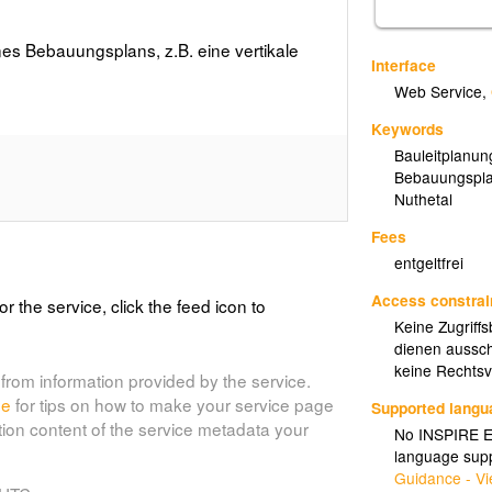
nes Bebauungsplans, z.B. eine vertikale
Interface
Web Service
,
Keywords
Bauleitplanun
Bebauungspl
Nuthetal
Fees
entgeltfrei
Access constrai
or the service, click the feed icon to
Keine Zugriff
dienen aussch
keine Rechtsve
from information provided by the service.
de
for tips on how to make your service page
Supported lang
tion content of the service metadata your
No INSPIRE Ex
language supp
Guidance - Vi