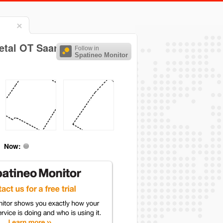
l
hetal OT Saarmund
Follow in
Spatineo Monitor
Now: