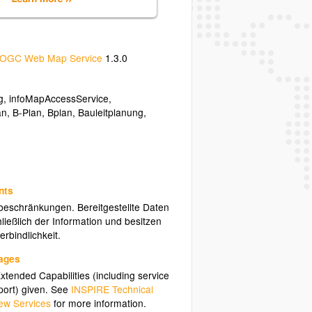
OGC Web Map Service
1.3.0
g
,
infoMapAccessService
,
an
,
B-Plan
,
Bplan
,
Bauleitplanung
,
nts
sbeschränkungen. Bereitgestellte Daten
ließlich der Information und besitzen
rbindlichkeit.
uages
tended Capabilities (including service
ort) given. See
INSPIRE Technical
ew Services
for more information.