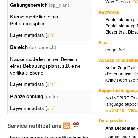
Web Service
,
OG
(bp_plan)
Geltungsbereich
Keywords
Klasse modelliert einen
Bauleitplanung
,
Bebauungsplan
Bauleitplanung
,
Biesenthal
,
Bies
Layer metadata (
xml
)
Fees
(bp_bereich)
Bereich
entgeltfrei
Klasse modelliert einen Bereich
Access constraint
eines Bebauungsplans, z.B. eine
Keine Zugriffsbe
vertikale Ebene
dienen ausschlie
keine Rechtsverb
Layer metadata (
xml
)
Supported languag
(raster)
Planzeichnung
No INSPIRE Exten
language suppor
Layer metadata (
xml
)
Guidance - View
Data provider
Service notifications
Amt Biesenthal
Contact informat
There are currently no notifications for