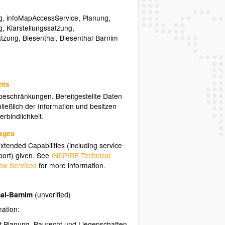
g
,
infoMapAccessService
,
Planung
,
g
,
Klarstellungssatzung
,
atzung
,
Biesenthal
,
Biesenthal-Barnim
nts
sbeschränkungen. Bereitgestellte Daten
ließlich der Information und besitzen
rbindlichkeit.
uages
tended Capabilities (including service
ort) given. See
INSPIRE Technical
ew Services
for more information.
hal-Barnim
(unverified)
mation:
t Planung, Baurecht und Liegenschaften