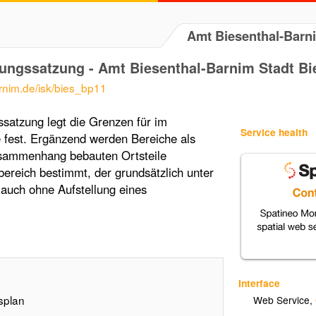
Amt Biesenthal-Barn
zungssatzung - Amt Biesenthal-Barnim Stadt B
arnim.de/isk/bies_bp11
ssatzung legt die Grenzen für im
Service health
fest. Ergänzend werden Bereiche als
usammenhang bebauten Ortsteile
ereich bestimmt, der grundsätzlich unter
auch ohne Aufstellung eines
Interface
splan
Web Service
,