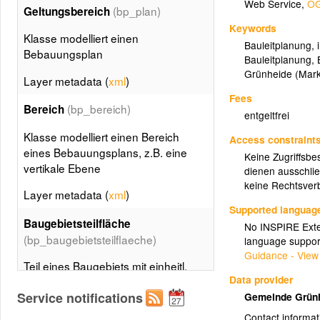
Web Service
,
OG
(bp_plan)
Geltungsbereich
Keywords
Klasse modelliert einen
Bauleitplanung
,
Bebauungsplan
Bauleitplanung
,
Grünheide (Mar
Layer metadata (
xml
)
Fees
(bp_bereich)
Bereich
entgeltfrei
Klasse modelliert einen Bereich
Access constraint
eines Bebauungsplans, z.B. eine
Keine Zugriffsbe
vertikale Ebene
dienen ausschlie
keine Rechtsverb
Layer metadata (
xml
)
Supported languag
Baugebietsteilfläche
No INSPIRE Exten
(bp_baugebietsteilflaeche)
language suppor
Guidance - View
Teil eines Baugebiets mit einheitl.
Data provider
Art und Maß der baulichen Nutzung
Service notifications
Gemeinde Grün
Layer metadata (
xml
)
Contact informat