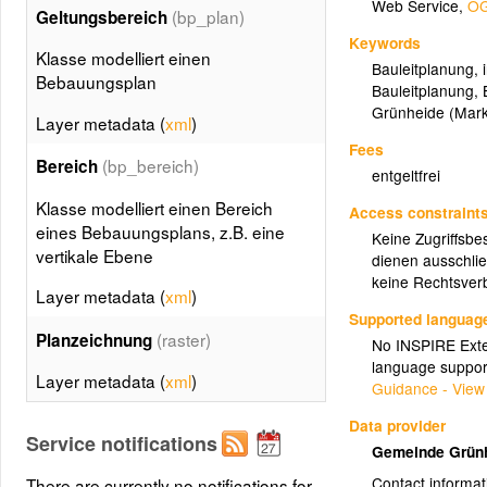
Web Service
,
OG
(bp_plan)
Geltungsbereich
Keywords
Klasse modelliert einen
Bauleitplanung
,
Bebauungsplan
Bauleitplanung
,
Grünheide (Mar
Layer metadata (
xml
)
Fees
(bp_bereich)
Bereich
entgeltfrei
Klasse modelliert einen Bereich
Access constraint
eines Bebauungsplans, z.B. eine
Keine Zugriffsbe
vertikale Ebene
dienen ausschlie
keine Rechtsverb
Layer metadata (
xml
)
Supported languag
(raster)
Planzeichnung
No INSPIRE Exten
language suppor
Layer metadata (
xml
)
Guidance - View
Data provider
Service notifications
Gemeinde Grün
Contact informat
There are currently no notifications for