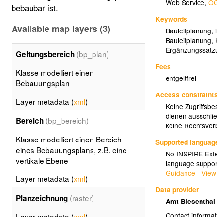
Web Service
,
OG
bebaubar ist.
Keywords
Available map layers (3)
Bauleitplanung
,
Bauleitplanung
,
Ergänzungssatz
(bp_plan)
Geltungsbereich
Fees
Klasse modelliert einen
entgeltfrei
Bebauungsplan
Access constraint
Layer metadata (
xml
)
Keine Zugriffsbe
dienen ausschlie
(bp_bereich)
Bereich
keine Rechtsverb
Klasse modelliert einen Bereich
Supported languag
eines Bebauungsplans, z.B. eine
No INSPIRE Exten
vertikale Ebene
language suppor
Guidance - View
Layer metadata (
xml
)
Data provider
(raster)
Planzeichnung
Amt Biesenthal
Contact informat
Layer metadata (
xml
)