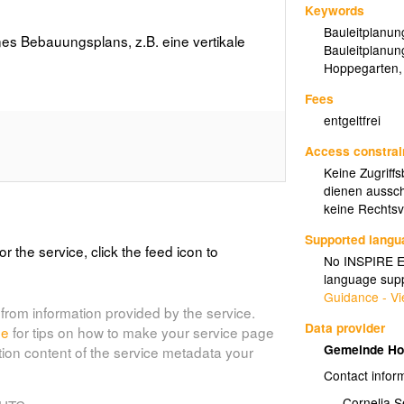
Keywords
Bauleitplanun
nes Bebauungsplans, z.B. eine vertikale
Bauleitplanun
Hoppegarten
Fees
entgeltfrei
Access constrai
Keine Zugriff
dienen aussch
keine Rechtsve
Supported lang
or the service, click the feed icon to
No INSPIRE Ex
language supp
Guidance - Vi
from information provided by the service.
Data provider
de
for tips on how to make your service page
Gemeinde Ho
tion content of the service metadata your
Contact infor
Cornelia S