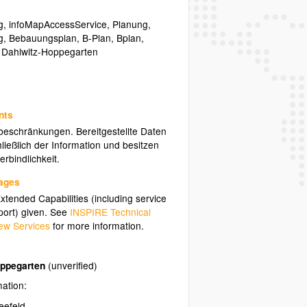
g
,
infoMapAccessService
,
Planung
,
g
,
Bebauungsplan
,
B-Plan
,
Bplan
,
,
Dahlwitz-Hoppegarten
nts
sbeschränkungen. Bereitgestellte Daten
ließlich der Information und besitzen
rbindlichkeit.
uages
tended Capabilities (including service
ort) given. See
INSPIRE Technical
ew Services
for more information.
ppegarten
(unverified)
mation:
eefeld