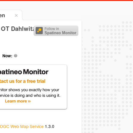
en
 OT Dahlwitz-Hoppegarten
Follow in
Spatineo Monitor
Now:
OGC Web Map Service
1.3.0