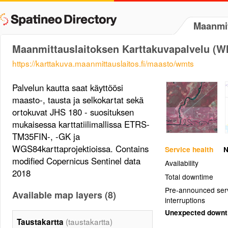
Maanmit
Maanmittauslaitoksen Karttakuvapalvelu (
https://karttakuva.maanmittauslaitos.fi/maasto/wmts
Palvelun kautta saat käyttöösi
maasto-, tausta ja selkokartat sekä
ortokuvat JHS 180 - suosituksen
mukaisessa karttatiilimallissa ETRS-
TM35FIN-, -GK ja
WGS84karttaprojektioissa. Contains
Service health
N
modified Copernicus Sentinel data
Availability
2018
Total downtime
Pre-announced ser
Available map layers (8)
interruptions
Unexpected down
(taustakartta)
Taustakartta