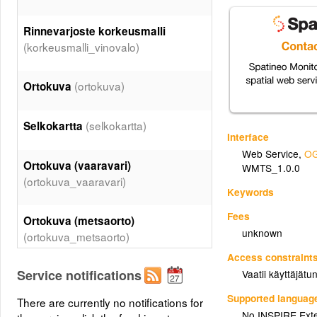
Rinnevarjoste korkeusmalli
(korkeusmalli_vinovalo)
(ortokuva)
Ortokuva
(selkokartta)
Selkokartta
Interface
Web Service
,
OG
Ortokuva (vaaravari)
WMTS_1.0.0
(ortokuva_vaaravari)
Keywords
Fees
Ortokuva (metsaorto)
unknown
(ortokuva_metsaorto)
Access constraint
Service notifications
Vaatii käyttäjät
(maastokartta)
Maastokartta
Supported languag
There are currently no notifications for
Korkeusvyöhykkeet
No INSPIRE Exten