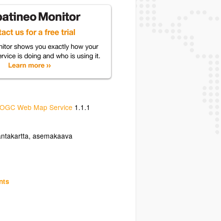
OGC Web Map Service
1.1.1
antakartta
,
asemakaava
nts