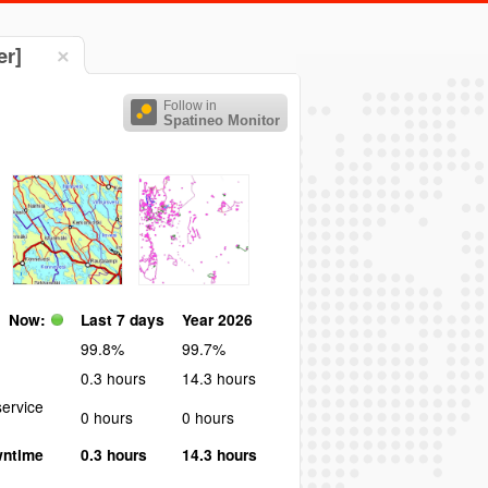
er]
Follow in
Spatineo Monitor
Now:
Last 7 days
Year 2026
99.8%
99.7%
0.3 hours
14.3 hours
ervice
0 hours
0 hours
wntime
0.3 hours
14.3 hours