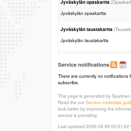
(Opaskart
Jyväskylän opaskartta
Jyväskylän opaskartta
(Taustak
Jyväskylän taustakartta
Jyväskylän taustakartta
(Asemakaa
Ajantasa-asemakaava
Service notifications
Jyväskylän ajantasa-asemakaava
There are currently no notifications f
subscribe.
(Kaupunginosat)
Kaupunginosat
Jyväskylän kaupunginosat
This page is generated by Spatineo 
Read the our
Service metadata gui
look better by improving the informa
(Aanestysalueet)
Äänestysalueet
service is providing.
Jyväskylän äänestysalueet
Last updated 2026-08-09 00:31:02