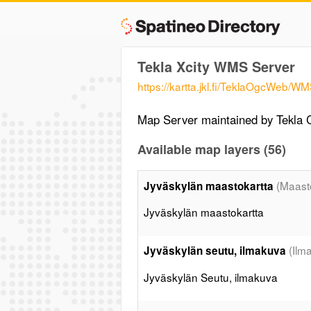
Tekla Xcity WMS Server
https://kartta.jkl.fi/TeklaOgcWeb/W
Map Server maintained by Tekla C
Available map layers (56)
(Maast
Jyväskylän maastokartta
Jyväskylän maastokartta
(Ilm
Jyväskylän seutu, ilmakuva
Jyväskylän Seutu, ilmakuva