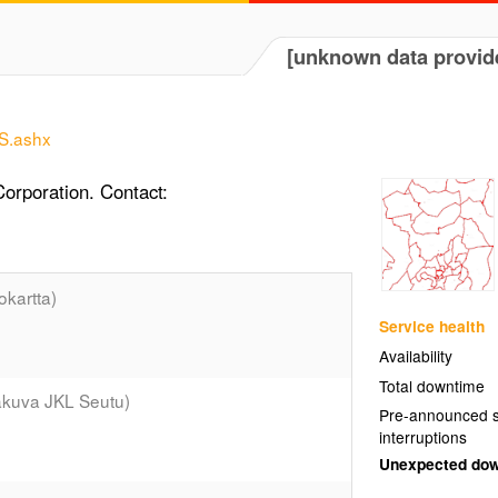
[unknown data provid
MS.ashx
orporation. Contact:
okartta)
Service health
Availability
Total downtime
akuva JKL Seutu)
Pre-announced s
interruptions
Unexpected do