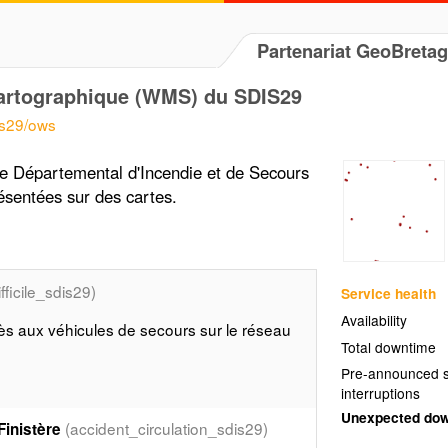
Partenariat GeoBreta
 cartographique (WMS) du SDIS29
is29/ows
ce Départemental d'Incendie et de Secours
ésentées sur des cartes.
fficile_sdis29)
Service health
Availability
cès aux véhicules de secours sur le réseau
Total downtime
Pre-announced s
interruptions
Unexpected do
(accident_circulation_sdis29)
Finistère