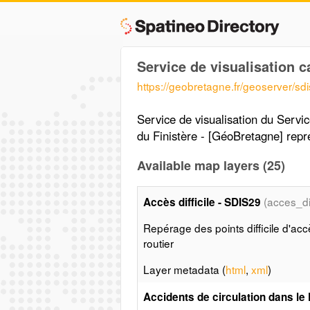
Service de visualisation
https://geobretagne.fr/geoserver/sd
Service de visualisation du Servi
du Finistère - [GéoBretagne] repr
Available map layers (25)
(acces_di
Accès difficile - SDIS29
Repérage des points difficile d'ac
routier
Layer metadata (
html
,
xml
)
Accidents de circulation dans le 