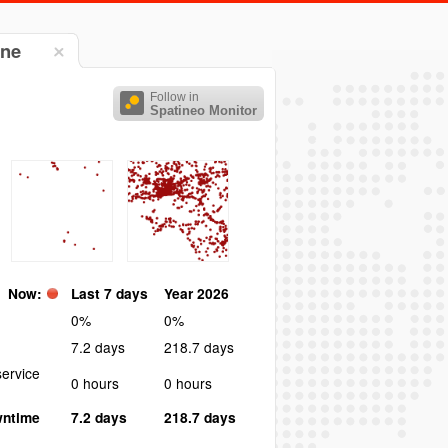
gne
Follow in
Spatineo Monitor
Now:
Last 7 days
Year 2026
0%
0%
7.2 days
218.7 days
ervice
0 hours
0 hours
wntime
7.2 days
218.7 days