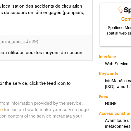
localisation des accidents de circulation
ces de secours ont été engagés (pompiers,
_mise_eau_sdis29)
'eau utilisées pour les moyens de secours
Interface
Web Service
,
Keywords
infoMapAcces
_incendies_secours_sdis29)
or the service, click the feed icon to
[ISO]
,
wms 1.
s en Finistère
Fees
from information provided by the service.
NONE
de
for tips on how to make your service page
Access constrai
que de rupture de barrage(29)
tion content of the service metadata your
Avant toute ut
métadonnées 