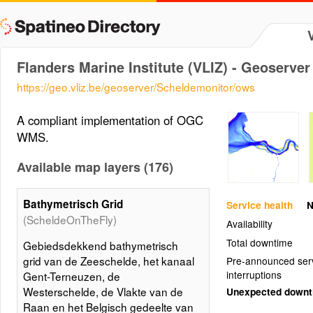
Flanders Marine Institute (VLIZ) - Geoserve
https://geo.vliz.be/geoserver/Scheldemonitor/ows
A compliant implementation of OGC
WMS.
Available map layers (176)
Bathymetrisch Grid
Service health
N
(ScheldeOnTheFly)
Availability
Total downtime
Gebiedsdekkend bathymetrisch
grid van de Zeeschelde, het kanaal
Pre-announced ser
interruptions
Gent-Terneuzen, de
Westerschelde, de Vlakte van de
Unexpected down
Raan en het Belgisch gedeelte van