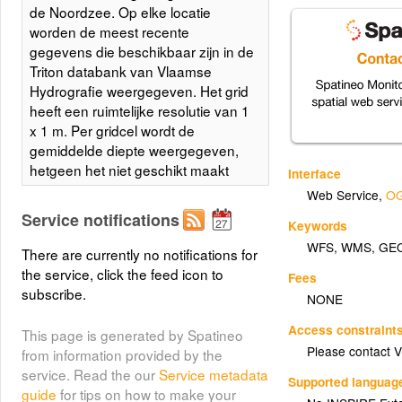
de Noordzee. Op elke locatie
worden de meest recente
gegevens die beschikbaar zijn in de
Triton databank van Vlaamse
Hydrografie weergegeven. Het grid
heeft een ruimtelijke resolutie van 1
x 1 m. Per gridcel wordt de
gemiddelde diepte weergegeven,
hetgeen het niet geschikt maakt
Interface
voor nautische toepassingen. De
Web Service
,
OG
dieptes worden weergegeven in
Service notifications
Keywords
cmTAW (band 1) en cmLAT (band
WFS
,
WMS
,
GE
2) (positief neerwaarts).
There are currently no notifications for
the service, click the feed icon to
Fees
subscribe.
Elevation map (unit: m/reference
NONE
plane: NAP, Western Scheldt,
Access constraint
This page is generated by Spatineo
(WSbi12TTGD20)
2012)
Please contact V
from information provided by the
Elevation map of the Western
service. Read the our
Service metadata
Supported languag
Scheldt, containing both the sand
guide
for tips on how to make your