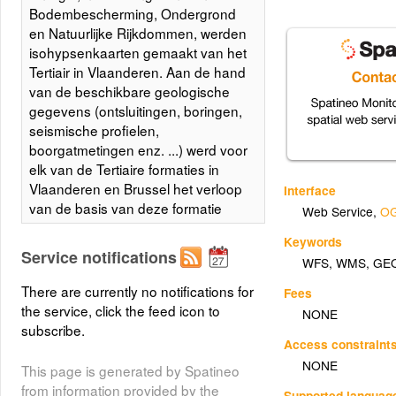
Bodembescherming, Ondergrond
en Natuurlijke Rijkdommen, werden
isohypsenkaarten gemaakt van het
Tertiair in Vlaanderen. Aan de hand
van de beschikbare geologische
gegevens (ontsluitingen, boringen,
seismische profielen,
boorgatmetingen enz. ...) werd voor
elk van de Tertiaire formaties in
Vlaanderen en Brussel het verloop
Interface
van de basis van deze formatie
Web Service
,
OG
opgesteld in de vorm van
Keywords
isohypsenkaarten. Het rapport
Service notifications
WFS
,
WMS
,
GE
omvat de voorkomensgebieden
van de Tertiaire formaties, de
There are currently no notifications for
Fees
breuken en de isohypsen van de
the service, click the feed icon to
NONE
basis van de Tertiaire formaties.
subscribe.
Access constraint
Layer metadata (
html
,
xml
)
NONE
This page is generated by Spatineo
from information provided by the
Supported languag