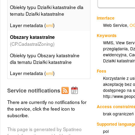
Obiekty typu Działki katastralne dla
tematu Działki katastralne
Interface
Layer metadata (
xml
)
Web Service
,
OG
Keywords
Obszary katastralne
WMS
,
View Serv
(CP.CadastralZoning)
przeglądania
,
Dz
ewidencyjna
,
Cad
Obiekty typu Obszary katastralne
Działki katastral
dla tematu Działki katastralne
Fees
Layer metadata (
xml
)
Korzystanie z u
akceptację bez 
Service notifications
dostępnego na s
http://www.geopor
There are currently no notifications for
Access constraint
the service, click the feed icon to
brak ograniczeń
subscribe.
Supported languag
This page is generated by Spatineo
pol