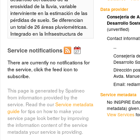
erosividad de la lluvia, variable
Data provider
interviniente en la estimación de las
Consejería de A
pérdidas de suelo. Se diferencian
Desarrollo Sost
un total de 26 áreas pluviométricas.
(unverified)
Integrado en la Infraestructura de
Contact informat
Datos Espaciales de Andalucía,
siguiendo las directrices del
--
Service notifications
Sistema Cartográfico de Andalucía.
Consejería d
Desarrollo So
There are currently no notifications for
the service, click the feed icon to
Dirección pos
Áreas de pluviometría
subscribe.
Avda. Manuel
homogénea en Andalucía
Email:
(areas_pluviom)
This page is generated by Spatineo
Service metadata
from information provided by the
Áreas de pluviometría homogénea
No INSPIRE Exten
service. Read the our
Service metadata
en Andalucía.
metadata) given
guide
for tips on how to make your
View Services
fo
Layer metadata (
xml
)
service page look better by improving
the information content of the service
metadata your service is providing.