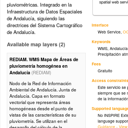
pluviométricas. Integrado en la
Infraestructura de Datos Espaciales
de Andalucía, siguiendo las
directrices del Sistema Cartográfico
Interface
de Andalucía.
Web Service
,
OG
Keywords
Available map layers (2)
WMS
,
Andalucía
Precipitación at
REDIAM. WMS Mapa de Áreas de
Fees
pluviometría homogénea en
Gratuito
(REDIAM)
Andalucía
Access constraint
Nodo de la Red de Información
Este servicio se
Ambiental de Andalucía. Junta de
siempre que se m
Andalucía. Capa en formato
de la informació
vectorial que representa áreas
homogéneas desde el punto de
Supported languag
vistas de las características de su
No INSPIRE Exten
pluviometría. Se utilizan en el
language suppor
Guidance - View
desarrollo del cálculo de la