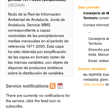
(REDIAM)
Data provider
Consejería de 
Nodo de la Red de Información
Territorio
(unveri
Ambiental de Andalucía. Junta de
Andalucía. Servicio WMS
Contact informat
correspondiente a capas
--
vectoriales de las precipitaciones
Consejería d
medias mensuales en el periodo de
Territorio
referencia 1971-2000. Esta capa
Dirección pos
ha sido obtenida por simplificación
Avda. Manuel
de las capas en formato raster de
Email:
las mismas variables, con objeto de
disponer de productos sintéticos
Service metadata
sobre la distribución de variables
No INSPIRE Exten
climáticas en Andalucía. La
metadata) given
información original a partir de la
View Services
fo
Service notifications
cual se ha elaborado esta
información procede de las
There are currently no notifications for
estaciones meteorológicas de la
the service, click the feed icon to
Agencia Estatal de Meteorología y
subscribe.