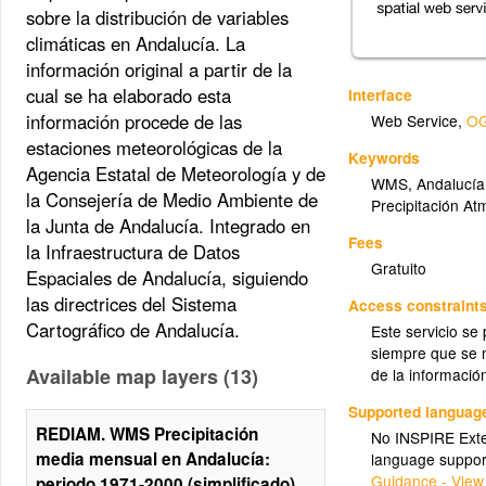
sobre la distribución de variables
climáticas en Andalucía. La
información original a partir de la
cual se ha elaborado esta
Interface
información procede de las
Web Service
,
OG
estaciones meteorológicas de la
Keywords
Agencia Estatal de Meteorología y de
WMS
,
Andalucía
la Consejería de Medio Ambiente de
Precipitación At
la Junta de Andalucía. Integrado en
Fees
la Infraestructura de Datos
Gratuito
Espaciales de Andalucía, siguiendo
las directrices del Sistema
Access constraint
Cartográfico de Andalucía.
Este servicio se
siempre que se m
Available map layers (13)
de la informació
Supported languag
REDIAM. WMS Precipitación
No INSPIRE Exten
media mensual en Andalucía:
language suppor
Guidance - View
periodo 1971-2000 (simplificado)