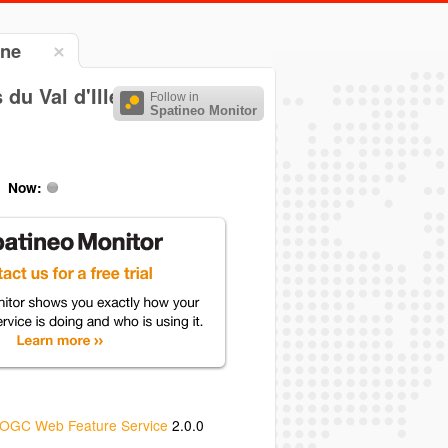
gne
u Val d'Ille
Follow in
Spatineo Monitor
Now:
OGC Web Feature Service
2.0.0