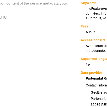
Keywords
tion content of the service metadata your
infoFeatureAc
données
,
Inf
 UTC.
au produit
,
wf
Fees
Aucun
Access constrai
Avant toute ut
métadonnées 
Supported lang
fre
Data provider
Partenariat 
Contact infor
GeoBreta
Partenari
35065
RE