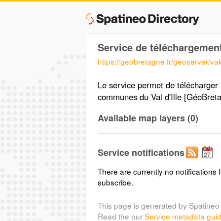
Service de téléchargemen
https://geobretagne.fr/geoserver/vald
Le service permet de télécharge
communes du Val d'Ille [GéoBretag
Available map layers (0)
Service notifications
There are currently no notifications f
subscribe.
This page is generated by Spatineo 
Read the our
Service metadata gui