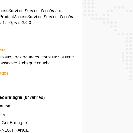
cessService
,
Service d'accès aux
oProductAccessService
,
Service d'accès
s 1.1.0
,
wfs 2.0.0
nts
ilisation des données, consultez la fiche
associée à chaque couche.
uages
GeoBretagne
(unverified)
mation:
gne
at GeoBretagne
NNES
,
FRANCE