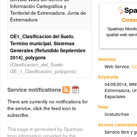
Información Cartográfica y
Territorial de Extremadura. Junta de
Extremadura
OE1_Clasificacion del Suelo.
Termino municipal. Sistemas
Generales (Refundido Septiembre
2014)_polygons
Interface
(Clasificacion_del_Suelo-
Web Service
,
OG
OE_1_Clasificacion_polygons)
Keywords
generated by gvSIG
04/09/2014
,
WM
Service notifications
Extremadura
,
Ur
Espaciales
OE1_Clasificacion del Suelo.
There are currently no notifications for
Termino municipal. Sistemas
Fees
the service, click the feed icon to
Generales (Refundido Septiembre
Gratuito/free
subscribe.
2014)_points
Access constraint
(Clasificacion_del_Suelo-
This page is generated by Spatineo
Servicio libre y 
OE_1_Clasificacion_points)
from information provided by the