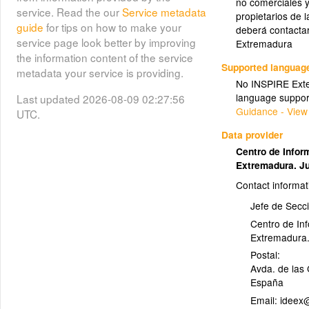
no comerciales y
service. Read the our
Service metadata
propietarios de l
generated by gvSIG
guide
for tips on how to make your
deberá contactar
service page look better by improving
Extremadura
the information content of the service
OE1.1_Sistemas Generales Suelo
Supported languag
metadata your service is providing.
Urbano_polygons
No INSPIRE Exten
(OE1.1_Sistemas_generales_polygons)
language suppor
Last updated 2026-08-09 02:27:56
Guidance - View
UTC.
generated by gvSIG
Data provider
Centro de Inform
OE1.1_Sistemas Generales Suelo
Extremadura. J
Urbano_points
(OE1.1_Sistemas_generales_points)
Contact informat
Jefe de Secci
generated by gvSIG
Centro de Inf
Extremadura.
OE2_Ordenacion General Suelos
Postal:
Urbanizables y Unidades de
Avda. de las
Actuacion (Refundido Febrero
España
2014)_polygons
Email: