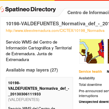
Centro de Informac
10198-VALDEFUENTES_Normativa_def_-_20
http://www.ideextremadura.com/CICTEX/10198_Normativa
Servicio WMS del Centro de
Información Cartográfica y Territorial
de Extremadura. Junta de
Extremadura
Available map layers (27)
Service health
N
Availability
10198-
Total downtime
VALDEFUENTES_Normativa_def_-
Pre-announced ser
_20130306111933
interruptions
(VALDEFUENTES)
Unexpected down
Servicio WMS del Centro de