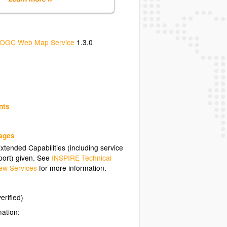
OGC Web Map Service
1.3.0
nts
uages
tended Capabilities (including service
ort) given. See
INSPIRE Technical
ew Services
for more information.
erified)
mation: