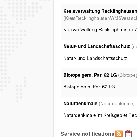
Kreisverwaltung Recklinghaus
(KreisRecklinghausenWMSVestisc
Kreisverwaltung Recklinghausen
(n
Natur- und Landschaftsschutz
Natur- und Landschaftsschutz
(Biotop
Biotope gem. Par. 62 LG
Biotope gem. Par. 62 LG
(Naturdenkmale)
Naturdenkmale
Naturdenkmale im Kreisgebiet Re
(
FFH bzw. Natura 2000 - Gebiete
Service notifications