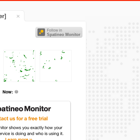
er]
Follow in
Spatineo Monitor
Now: