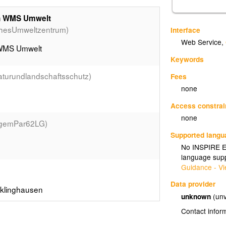
en WMS Umwelt
hesUmweltzentrum)
Interface
Web Service
,
 WMS Umwelt
Keywords
aturundlandschaftsschutz)
Fees
none
Access constrai
none
egemPar62LG)
Supported lang
No INSPIRE Ex
language supp
Guidance - Vi
Data provider
cklinghausen
unknown
(unv
Contact infor
FFHNatura2000Gebiete)